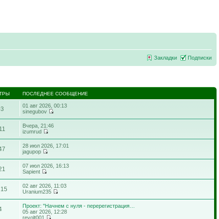
Закладки
Подписки
ТРЫ
ПОСЛЕДНЕЕ СООБЩЕНИЕ
01 авг 2026, 00:13
03
sinegubov
Вчера, 21:46
11
izumrud
28 июл 2026, 17:01
47
jagupop
07 июл 2026, 16:13
21
Sapient
02 авг 2026, 11:03
215
Uranium235
Проект: "Начнем с нуля - перерегистрация…
4
05 авг 2026, 12:28
revolt001