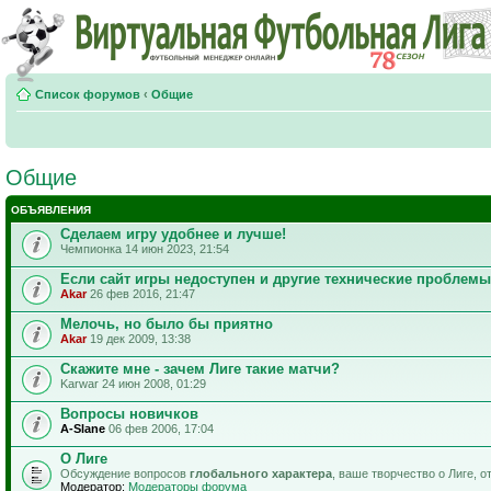
Список форумов
‹
Общие
Общие
ОБЪЯВЛЕНИЯ
Сделаем игру удобнее и лучше!
Чемпионка 14 июн 2023, 21:54
Если сайт игры недоступен и другие технические проблемы
Akar
26 фев 2016, 21:47
Мелочь, но было бы приятно
Akar
19 дек 2009, 13:38
Скажите мне - зачем Лиге такие матчи?
Karwar 24 июн 2008, 01:29
Вопросы новичков
A-Slane
06 фев 2006, 17:04
О Лиге
Обсуждение вопросов
глобального характера
, ваше творчество о Лиге, 
Модератор:
Модераторы форума