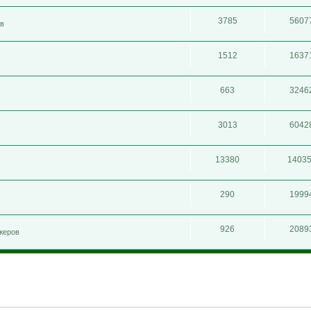
3785
5607
ов
1512
1637
663
3246
3013
6042
13380
1403
290
1999
926
2089
жеров