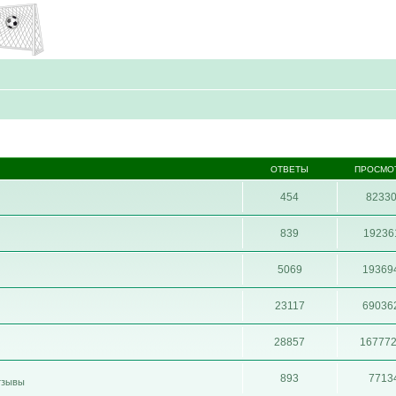
ОТВЕТЫ
ПРОСМО
454
8233
839
19236
5069
19369
23117
69036
28857
16777
893
7713
отзывы