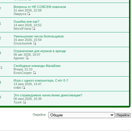
Вопросы от НЕ СОВСЕМ новичков
7
31 июл 2026, 22:58
Лавруха
Ошибка или как?
1
14 июл 2026, 10:52
WorstFriend
Уменьшение числа болельщиков
2
15 июл 2026, 15:59
Gnusmumrik
Ограничения для игроков в аренде
8
06 авг 2026, 16:07
Адонис
Свободные команды Малайзии
53
Вчера, 21:10
EctorCooper
Игра с одного компьютера. Счёт 0-7.
4
13 июн 2026, 14:47
soldo
Это справедливое начисление демотивации?
3
06 июл 2026, 16:39
Tyurk
Перейти: