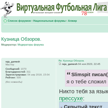
Список форумов
‹
Национальные форумы
‹
Алжир
Кузница Обзоров.
Модератор:
Модераторы форума
Re: Кузница Обзоров.
raja_gamesh
raja_gamesh
04 ноя 2023, 22:45
Мастер
Сообщений:
1070
Благодарностей:
311
Slimspit писал(
Зарегистрирован:
04 апр 2018, 15:04
Рейтинг:
500
я о тебе сложил
(без команды)
Никто тебя за язык
прессухе
:
Скрытый текст