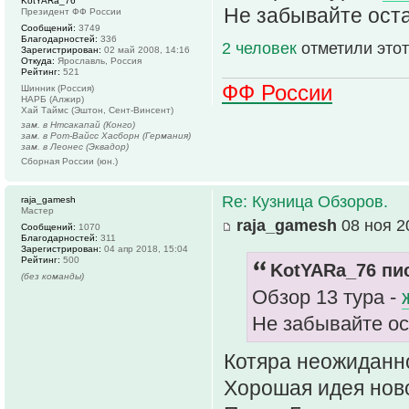
KotYARa_76
Не забывайте оста
Президент ФФ России
Сообщений:
3749
Благодарностей:
336
2 человек
отметили этот
Зарегистрирован:
02 май 2008, 14:16
Откуда:
Ярославль, Россия
Рейтинг:
521
ФФ России
Шинник (Россия)
НАРБ (Алжир)
Хай Таймс (Эштон, Сент-Винсент)
зам. в Нтсакапай (Конго)
зам. в Рот-Вайсс Хасборн (Германия)
зам. в Леонес (Эквадор)
Сборная России (юн.)
Re: Кузница Обзоров.
raja_gamesh
Мастер
raja_gamesh
08 ноя 2
Сообщений:
1070
Благодарностей:
311
Зарегистрирован:
04 апр 2018, 15:04
Рейтинг:
500
KotYARa_76 пис
(без команды)
Обзор 13 тура -
Не забывайте ос
Котяра неожиданн
Хорошая идея ново