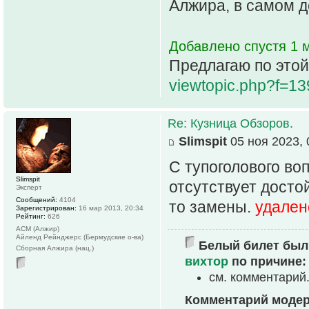
Алжира, в самом 
Добавлено спустя 1 м
Предлагаю по этой
viewtopic.php?f=1
Re: Кузница Обзоров.
Slimspit
05 ноя 2023, 
С тупоголового во
Slimspit
отсутствует досто
Эксперт
Сообщений:
4104
то замены.
удален
Зарегистрирован:
16 мар 2013, 20:34
Рейтинг:
626
АСМ (Алжир)
Айленд Рейнджерс (Бермудские о-ва)
Белый билет был 
Сборная Алжира (нац.)
вихтор
по причине:
см. комментарий
Комментарий моде