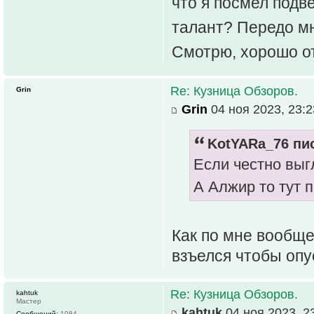
что я посмел подв
талант? Передо мн
Смотрю, хорошо о
Re: Кузница Обзоров.
Grin
Grin
04 ноя 2023, 23:2
KotYARa_76 пис
Если честно выгл
А Алжир то тут 
Как по мне вообще
взъелся чтобы опу
Re: Кузница Обзоров.
kahtuk
Мастер
kahtuk
04 ноя 2023, 2
Сообщений:
1084