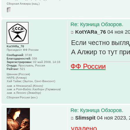
Сборная Алжира (нац.)
Re: Кузница Обзоров.
KotYARa_76
04 ноя 20
Если честно выгляд
KotYARa_76
Президент ФФ России
А Алжир то тут пр
Сообщений:
3749
Благодарностей:
336
Зарегистрирован:
02 май 2008, 14:16
ФФ России
Откуда:
Ярославль, Россия
Рейтинг:
521
Шинник (Россия)
НАРБ (Алжир)
Хай Таймс (Эштон, Сент-Винсент)
зам. в Нтсакапай (Конго)
зам. в Рот-Вайсс Хасборн (Германия)
зам. в Леонес (Эквадор)
Сборная России (юн.)
Re: Кузница Обзоров.
Slimspit
04 ноя 2023, 
удалено