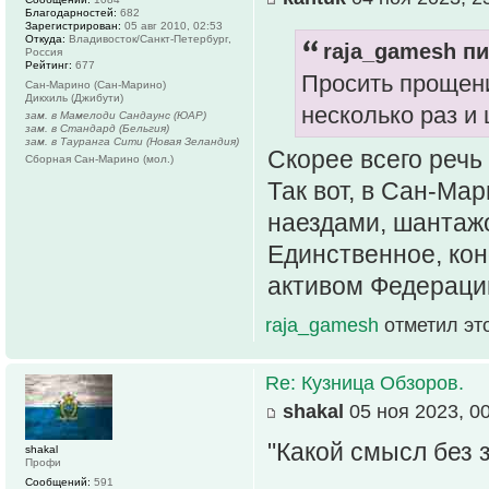
Благодарностей:
682
Зарегистрирован:
05 авг 2010, 02:53
Откуда:
Владивосток/Санкт-Петербург,
raja_gamesh пи
Россия
Рейтинг:
677
Просить прощени
Сан-Марино (Сан-Марино)
Дикхиль (Джибути)
несколько раз 
зам. в Мамелоди Сандаунс (ЮАР)
зам. в Стандард (Бельгия)
зам. в Тауранга Сити (Новая Зеландия)
Скорее всего речь
Сборная Сан-Марино (мол.)
Так вот, в Сан-Ма
наездами, шантажо
Единственное, кон
активом Федераци
raja_gamesh
отметил эт
Re: Кузница Обзоров.
shakal
05 ноя 2023, 0
"Какой смысл без 
shakal
Профи
Сообщений:
591