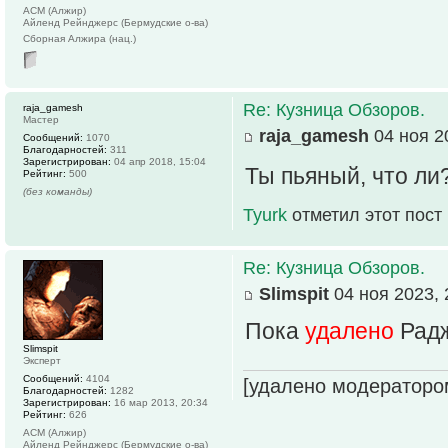
АСМ (Алжир)
Айленд Рейнджерс (Бермудские о-ва)
Сборная Алжира (нац.)
Re: Кузница Обзоров.
raja_gamesh
Мастер
raja_gamesh
04 ноя 2
Сообщений:
1070
Благодарностей:
311
Зарегистрирован:
04 апр 2018, 15:04
Ты пьяный, что ли
Рейтинг:
500
(без команды)
Tyurk
отметил этот пост
Re: Кузница Обзоров.
Slimspit
04 ноя 2023, 
Пока
удалено
Радж
Slimspit
Эксперт
Сообщений:
4104
[удалено модераторо
Благодарностей:
1282
Зарегистрирован:
16 мар 2013, 20:34
Рейтинг:
626
АСМ (Алжир)
Айленд Рейнджерс (Бермудские о-ва)