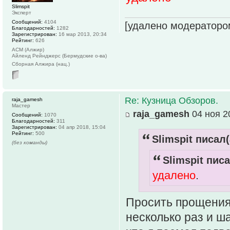
Slimspit
Эксперт
Сообщений:
4104
[удалено модераторо
Благодарностей:
1282
Зарегистрирован:
16 мар 2013, 20:34
Рейтинг:
626
АСМ (Алжир)
Айленд Рейнджерс (Бермудские о-ва)
Сборная Алжира (нац.)
Re: Кузница Обзоров.
raja_gamesh
Мастер
raja_gamesh
04 ноя 2
Сообщений:
1070
Благодарностей:
311
Зарегистрирован:
04 апр 2018, 15:04
Рейтинг:
500
Slimspit писал(
(без команды)
Slimspit писа
удалено
.
Просить прощения 
несколько раз и ш