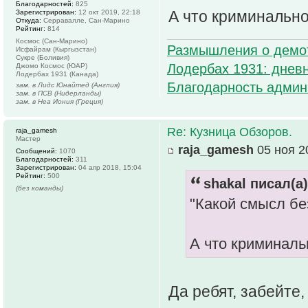
Благодарностей:
825
А что криминально
Зарегистрирован:
12 окт 2019, 22:18
Откуда:
Серравалле, Сан-Марино
Рейтинг:
814
Космос (Сан-Марино)
Размышления о демо
Исфайрам (Кыргызстан)
Сукре (Боливия)
Лодербах 1931: дневн
Джомо Космос (ЮАР)
Лодербах 1931 (Канада)
Благодарность админ
зам. в Лидс Юнайтед (Англия)
зам. в ПСВ (Нидерланды)
зам. в Неа Иония (Греция)
Re: Кузница Обзоров.
raja_gamesh
Мастер
raja_gamesh
05 ноя 2
Сообщений:
1070
Благодарностей:
311
Зарегистрирован:
04 апр 2018, 15:04
Рейтинг:
500
shakal писал(а)
(без команды)
"Какой смысл бе
А что криминаль
Да ребят, забейте