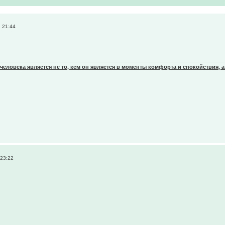
 21:44
еловека является не то, кем он является в моменты комфорта и спокойствия, а
 23:22