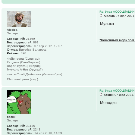
Re: Игра АССОЦИАЦИИ
Albelda
07 июл 2021,
Музыка
Albelda
Эксперт
Сообщений:
21469
"Конечным мерилом ч
Благодарностей:
891
Зарегистрирован:
07 апр 2012, 12:07
Откуда:
Витебск, Беларусь
Рейтинг:
890
Фейеноорд (Суринам)
Калдезе (Сан-Марино)
Варри Вулвз (Нигерия)
Мутуаль А-Нет (Уругвай)
зам. в Стад Дюделанж (Люксембург)
Сборная Гуама (нац.)
Re: Игра АССОЦИАЦИИ
basilik
07 июл 2021,
Мелодия
basilik
Эксперт
Сообщений:
32415
Благодарностей:
2243
Зарегистрирован:
14 ноя 2010, 14:59