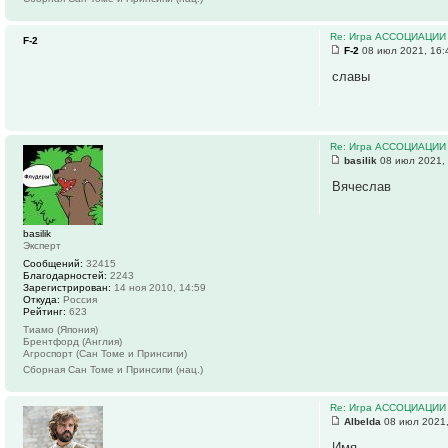
Re: Игра АССОЦИАЦИИ
F-2
F-2
08 июл 2021, 16:
славы
Re: Игра АССОЦИАЦИИ
basilik
08 июл 2021,
Вячеслав
basilik
Эксперт
Сообщений:
32415
Благодарностей:
2243
Зарегистрирован:
14 ноя 2010, 14:59
Откуда:
Россия
Рейтинг:
623
Тиамо (Япония)
Брентфорд (Англия)
Агроспорт (Сан Томе и Принсипи)
Сборная Сан Томе и Принсипи (нац.)
Re: Игра АССОЦИАЦИИ
Albelda
08 июл 2021,
Имя