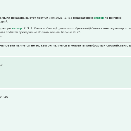
а была показана за этот пост
09 июл 2021, 17:34
модератором
вихтор
по причине:
тарий.
ератора
вихтор
:
2. 3. 1. Ваша подпись (с учетом изображений) должна иметь размер по 
ния в подписи суммарно не должны весить больше 20 кб.
ь.
еловека является не то, кем он является в моменты комфорта и спокойствия, а
10
 20:45