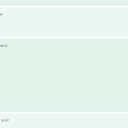
45
 19:17
 21:57