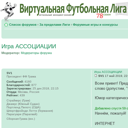
Список форумов
‹
За пределами Лиги
‹
Форумные игры и конкурсы
Игра АССОЦИАЦИИ
Модератор:
Модераторы форума
Игра АССОЦИАЦИИ
SV1
SV1
17 май 2019, 22
Президент ФФ Гуама
Сообщений:
4160
Всем привет! Пред
Благодарностей:
877
слово (допустим, "
Зарегистрирован:
25 дек 2018, 22:15
Откуда:
Москва, Россия
Рейтинг:
439
Юмор категориче
Страйкерс (Гуам)
Джамус (Южный Судан)
Портленд Пилотс (США)
Добавлено спустя 59 
Шпортфройнде Лотте (Германия)
Начнём, пожалуй!
Парагуари (Парагвай)
Сборная Гуама (юн.)
ИНТЕРНЕТ