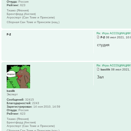
Откуда:
Россия
Рейтинг:
623
Тиамо (Япония)
Брентфорд (Англия)
Агроспорт (Сан Томе и Принсипи)
Сборная Сан Томе и Принсипи (нац.)
Re: Игра АССОЦИАЦИИ
F-2
F-2
08 июл 2021, 10:
студия
Re: Игра АССОЦИАЦИИ
basilik
08 июл 2021,
Зал
basilik
Эксперт
Сообщений:
32415
Благодарностей:
2243
Зарегистрирован:
14 ноя 2010, 14:59
Откуда:
Россия
Рейтинг:
623
Тиамо (Япония)
Брентфорд (Англия)
Агроспорт (Сан Томе и Принсипи)
Сборная Сан Томе и Принсипи (нац.)