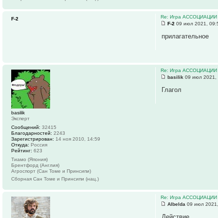
Re: Игра АССОЦИАЦИИ
F-2
F-2
09 июл 2021, 09:
прилагательное
Re: Игра АССОЦИАЦИИ
basilik
09 июл 2021,
Глагол
basilik
Эксперт
Сообщений:
32415
Благодарностей:
2243
Зарегистрирован:
14 ноя 2010, 14:59
Откуда:
Россия
Рейтинг:
623
Тиамо (Япония)
Брентфорд (Англия)
Агроспорт (Сан Томе и Принсипи)
Сборная Сан Томе и Принсипи (нац.)
Re: Игра АССОЦИАЦИИ
Albelda
09 июл 2021,
Действие