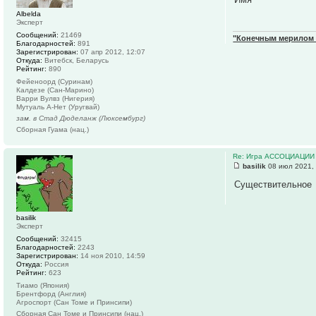
Albelda
Эксперт
Сообщений:
21469
"Конечным мерилом ч
Благодарностей:
891
Зарегистрирован:
07 апр 2012, 12:07
Откуда:
Витебск, Беларусь
Рейтинг:
890
Фейеноорд (Суринам)
Калдезе (Сан-Марино)
Варри Вулвз (Нигерия)
Мутуаль А-Нет (Уругвай)
зам. в Стад Дюделанж (Люксембург)
Сборная Гуама (нац.)
Re: Игра АССОЦИАЦИИ
basilik
08 июл 2021,
Существительное
basilik
Эксперт
Сообщений:
32415
Благодарностей:
2243
Зарегистрирован:
14 ноя 2010, 14:59
Откуда:
Россия
Рейтинг:
623
Тиамо (Япония)
Брентфорд (Англия)
Агроспорт (Сан Томе и Принсипи)
Сборная Сан Томе и Принсипи (нац.)