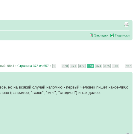
Закладки
Подписки
ий: 9841 •
Страница
373
из
657
•
...
...
1
370
371
372
373
374
375
376
657
все, но на всякий случай напомню - первый человек пишет какое-либо
ове (например, "газон", "мяч", "стадион") и так далее.