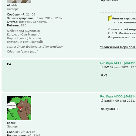
Albelda
Эксперт
Сообщений:
21469
Зарегистрирован:
07 апр 2012, 12:07
Желтая карточк
Откуда:
Витебск, Беларусь
см. коммен
Рейтинг:
890
Комментарий мод
Фейеноорд (Суринам)
2. 3. 3. Изображе
Калдезе (Сан-Марино)
Исправьте подпис
Варри Вулвз (Нигерия)
Мутуаль А-Нет (Уругвай)
зам. в Стад Дюделанж (Люксембург)
"Конечным мерилом ч
Сборная Гуама (нац.)
Re: Игра АССОЦИАЦИИ
F-2
F-2
09 июл 2021, 17:
Акт
Re: Игра АССОЦИАЦИИ
basilik
09 июл 2021,
документ
basilik
Эксперт
Сообщений:
32415
Благодарностей:
2243