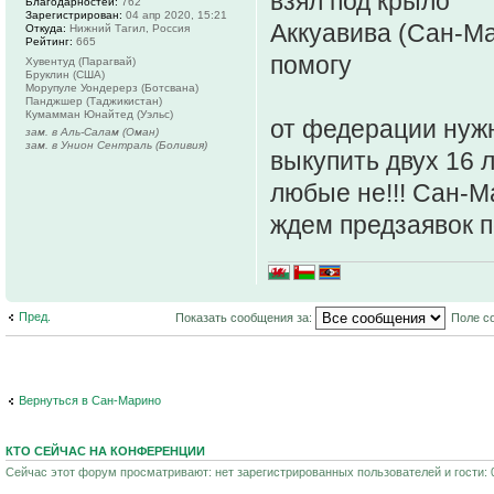
взял под крыло
Благодарностей:
762
Зарегистрирован:
04 апр 2020, 15:21
Аккуавива (Сан-М
Откуда:
Нижний Тагил, Россия
Рейтинг:
665
помогу
Хувентуд (Парагвай)
Бруклин (США)
Морупуле Уондерерз (Ботсвана)
Панджшер (Таджикистан)
Кумамман Юнайтед (Уэльс)
от федерации нужн
зам. в Аль-Салам (Оман)
зам. в Унион Сентраль (Боливия)
выкупить двух 16 
любые не!!! Сан-
ждем предзаявок 
Пред.
Показать сообщения за:
Поле с
Вернуться в Сан-Марино
КТО СЕЙЧАС НА КОНФЕРЕНЦИИ
Сейчас этот форум просматривают: нет зарегистрированных пользователей и гости: 