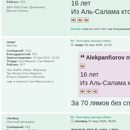
16 лет
Рейтинг:
426
ДФА Юф Старс (Доминика)
Из Аль-Салама кто
Джалан (Оман)
Grande
отметил этот пост как понравивши
Re: Трансфер,аренда,обмен.
ranger
ranger
02 мар 2026, 11:53
Мастер
Сообщений:
1161
Благодарностей:
453
Alekpanfiorov п
Зарегистрирован:
15 янв 2010, 23:24
Откуда:
Сан-Марино, Сан-Марино
Рейтинг:
877
Нью Вайбс (Амер. Виргины)
16 лет
Тре Фиори (Сан-Марино)
Роассо Кумамото (Япония)
Из Аль-Салама к
зам. в сборной Сан-Марино (юн.)
За 70 лямов без сп
Re: Трансфер,аренда,обмен.
chemboy
chemboy
07 мар 2026, 09:05
Опытный менеджер
Сообщений:
433