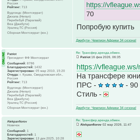
https://vfleague
Россия
Рейтинг:
713
70
Вудлэндс (Монтсеррат)
Джхапа (Непал)
Пирибебуй (Парагвай)
Веа (Джибути)
Попробую купить
Уралец-ТС (Россия)
Сборная Монтсеррат (юн.)
Джибути- Чемпион Африки 34 сезона!
Re: Трансфер,аренда,обмен.
Patriot
Patriot
16 фев 2026, 06:35
Президент ФФ Монтсеррат
Сообщений:
8786
https://vfleague.ws
Благодарностей:
1432
Зарегистрирован:
05 мар 2010, 15:20
На трансфере юнио
Откуда:
г. Кушва, Свердловская обл.,
Россия
Рейтинг:
713
ПРС -
- 90
Вудлэндс (Монтсеррат)
Джхапа (Непал)
Стиль -
Пирибебуй (Парагвай)
Веа (Джибути)
Уралец-ТС (Россия)
Джибути- Чемпион Африки 34 сезона!
Сборная Монтсеррат (юн.)
Re: Трансфер,аренда,обмен.
Alekpanfiorov
Alekpanfiorov
02 мар 2026, 11:47
Новичок
Сообщений:
1
Благодарностей:
1
Зарегистрирован:
13 дек 2025, 10:28