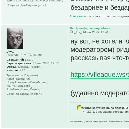
зам. в Тауранга Сити (Новая Зеландия)
Сборная Сан-Марино (мол.)
бездарнее и безд
2 человек
отметили этот пост как понрав
Re: Трансфер,аренда,обмен.
_fox_
14 окт 2025, 17:44
ну вот, не хотели 
модератором) риди
_fox_
Президент ФФ Танзании
рассказывая что-т
Сообщений:
13472
Зарегистрирован:
05 авг 2008, 12:17
Откуда:
Москва, Россия
Рейтинг:
917
https://vfleague.ws/
Трансвааль (Суринам)
Азам (Танзания)
Норд Апеннино (Сан-Марино)
Манта (Эквадор)
Аль-Ахли (Сана, Йемен)
(удалено модерато
Сборная Танзании (мол.)
Желтая карточка была показана 
2.5.1. Запрещены сообщения
Чемпион стран (12): Теркс и Кайкос, Бразилия, Сейшельские о-ва, Алжир