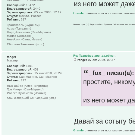
из него может даж
Сообщений:
13472
Благодарностей:
2449
Зарегистрирован:
05 авг 2008, 12:17
Grande
отметил этот пост как понравивши
Откуда:
Москва, Россия
Рейтинг:
917
Трансвааль (Суринам)
Чемпион стран (12): Теркс и Кайкос, Бразилия, Сейшельские о-ва, Алжир
Азам (Танзания)
Норд Апеннино (Сан-Марино)
Манта (Эквадор)
Аль-Ахли (Сана, Йемен)
Сборная Танзании (мол.)
Re: Трансфер,аренда,обмен.
ranger
ranger
07 окт 2025, 00:37
Мастер
Сообщений:
1161
Благодарностей:
453
_fox_ писал(а):
Зарегистрирован:
15 янв 2010, 23:24
Откуда:
Сан-Марино, Сан-Марино
простите, ником
Рейтинг:
877
Нью Вайбс (Амер. Виргины)
Тре Фиори (Сан-Марино)
Роассо Кумамото (Япония)
зам. в сборной Сан-Марино (юн.)
из него может д
Давай за сотыгу б
Grande
отметил этот пост как понравивши