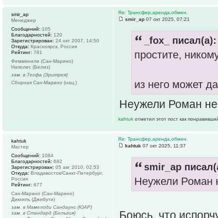
Re: Трансфер,аренда,обмен.
smir_ap
smir_ap
07 окт 2025, 07:21
Менеджер
Сообщений:
105
Благодарностей:
120
_fox_ писал(а):
Зарегистрирован:
24 окт 2007, 14:50
Откуда:
Красноярск, Россия
простите, ником
Рейтинг:
781
Фемминиле (Сан-Марино)
Наполес (Белиз)
зам. в Тесфа (Эритрея)
из него может д
Сборная Сан-Марино (нац.)
Неужели Роман не 
kahtuk
отметил этот пост как понравивши
Re: Трансфер,аренда,обмен.
kahtuk
kahtuk
07 окт 2025, 11:37
Мастер
Сообщений:
1084
Благодарностей:
682
smir_ap писал(
Зарегистрирован:
05 авг 2010, 02:53
Откуда:
Владивосток/Санкт-Петербург,
Неужели Роман н
Россия
Рейтинг:
677
Сан-Марино (Сан-Марино)
Дикхиль (Джибути)
зам. в Мамелоди Сандаунс (ЮАР)
Боюсь, что испорч
зам. в Стандард (Бельгия)