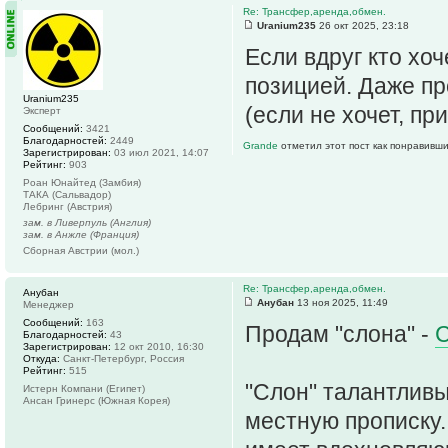
Re: Трансфер,аренда,обмен.
Uranium235
26 окт 2025, 23:18
Если вдруг кто хо
позицией. Даже пр
Uranium235
(если не хочет, п
Эксперт
Сообщений:
3421
Благодарностей:
2449
Grande
отметил этот пост как понравивши
Зарегистрирован:
03 июл 2021, 14:07
Рейтинг:
903
Роан Юнайтед (Замбия)
ТАКА (Сальвадор)
Лебринг (Австрия)
зам. в Ливерпуль (Англия)
зам. в Анжле (Франция)
Сборная Австрии (мол.)
Re: Трансфер,аренда,обмен.
Анубан
Анубан
13 ноя 2025, 11:49
Менеджер
Сообщений:
163
Продам "слона" -
Благодарностей:
43
Зарегистрирован:
12 окт 2010, 16:30
Откуда:
Санкт-Петербург, Россия
Рейтинг:
515
"Слон" талантливы
Истерн Компани (Египет)
Ансан Гринерс (Южная Корея)
местную прописку