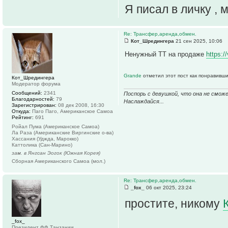
Я писал в личку ,
Re: Трансфер,аренда,обмен.
Кот_Шредингера
21 сен 2025, 10:06
Ненужный ТТ на продаже
https:/
Grande
отметил этот пост как понравивши
Кот_Шредингера
Модератор форума
Сообщений:
2341
Поспорь с девушкой, что она не смож
Благодарностей:
79
Наслаждайся...
Зарегистрирован:
08 дек 2008, 16:30
Откуда:
Паго Паго, Американское Самоа
Рейтинг:
691
Ройал Пума (Американское Самоа)
Ла Раза (Американские Виргинские о-ва)
Хассания (Уджда, Марокко)
Каттолика (Сан-Марино)
зам. в Янгсан Эогок (Южная Корея)
Сборная Американского Самоа (мол.)
Re: Трансфер,аренда,обмен.
_fox_
06 окт 2025, 23:24
простите, никому
_fox_
Президент ФФ Танзании