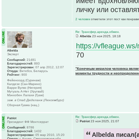
имеет вдохновляю
личку или оставля
2 человек
отметили этот пост как понрав
Re: Трансфер,аренда,обмен.
Albelda
23 ноя 2025, 18:18
https://vfleague.w
Albelda
70
Эксперт
Сообщений:
21481
Благодарностей:
893
Зарегистрирован:
07 апр 2012, 12:07
"Конечным мерилом человека являетс
Откуда:
Витебск, Беларусь
моменты трудности и неопределенн
Рейтинг:
900
Фейеноорд (Суринам)
Калдезе (Сан-Марино)
Варри Вулвз (Нигерия)
Мутуаль А-Нет (Уругвай)
Мэнхобен Лалахи (Гуам)
зам. в Стад Дюделанж (Люксембург)
Сборная Гуама (нац.)
Re: Трансфер,аренда,обмен.
Patriot
Patriot
23 ноя 2025, 21:07
Президент ФФ Монтсеррат
Сообщений:
8786
Благодарностей:
1432
Albelda писал(а
Зарегистрирован:
05 мар 2010, 15:20
Откуда:
г. Кушва, Свердловская обл.,