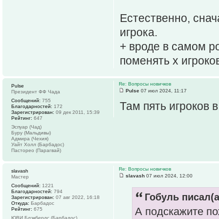
Естественно, снача
игрока.
+ вроде в самом р
поменять х игроко
Re: Вопросы новичков
Pulse
Pulse
07 июл 2024, 11:17
Президент ФФ Чада
Сообщений:
755
Там пять игроков 
Благодарностей:
172
Зарегистрирован:
09 дек 2011, 15:39
Рейтинг:
647
Эспуар (Чад)
Буру (Мальдивы)
Адмира (Чехия)
Уайт Холл (Барбадос)
Пасторео (Парагвай)
Re: Вопросы новичков
slavash
slavash
07 июл 2024, 12:00
Мастер
Сообщений:
1221
Благодарностей:
794
Гобуль писал(а
Зарегистрирован:
07 авг 2022, 16:18
Откуда:
Барбадос
А подскажите по
Рейтинг:
675
ЮВИ Блэкбердс (Барбадос)