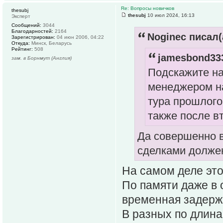
Re: Вопросы новичков
thesubj
thesubj
10 июл 2024, 16:13
Эксперт
Сообщений:
3044
Благодарностей:
2164
Noginec писал(
Зарегистрирован:
04 июн 2006, 04:22
Откуда:
Минск, Беларусь
Рейтинг:
508
jamesbond333
зам. в Борнмут (Англия)
Подскажите на
менеджером на
тура прошлого
также после в
Да совершенно в
сделками должен
На самом деле это
По памяти даже в 
временная задерж
В разных по длинам