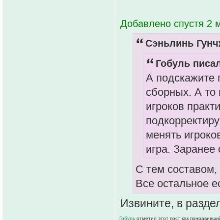
Добавлено спустя 2 м
Сэньлинь Гунчж
Гобуль писал
А подскажите 
сборных. А то 
игроков практ
подкорректиру
менять игроков
игра. Заранее 
С тем составом,
Все остальное е
Извините, в разде
Гобуль
отметил этот пост как понравивши