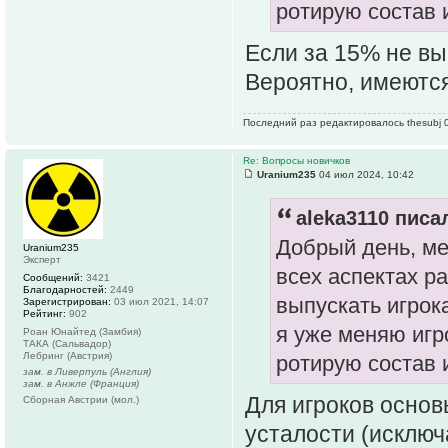
ротирую состав и
Если за 15% не вы
Вероятно, имеются
Последний раз редактировалось thesubj 0
Re: Вопросы новичков
Uranium235
04 июл 2024, 10:42
aleka3110 писал
Добрый день, ме
Uranium235
Эксперт
всех аспектах р
Сообщений:
3421
Благодарностей:
2449
выпускать игрок
Зарегистрирован:
03 июл 2021, 14:07
Рейтинг:
902
я уже меняю игр
Роан Юнайтед (Замбия)
ТАКА (Сальвадор)
Лебринг (Австрия)
ротирую состав и
зам. в Ливерпуль (Англия)
зам. в Анжле (Франция)
Для игроков основ
Сборная Австрии (мол.)
усталости (исключ