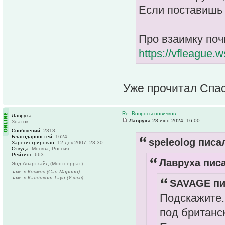
Если поставишь 
Про взаимку поч
https://vfleague
Уже прочитал Спа
Re: Вопросы новичков
Лавруха
Лавруха
28 июн 2024, 16:00
Знаток
Сообщений:
2313
Благодарностей:
1624
speleolog писал
Зарегистрирован:
12 дек 2007, 23:30
Откуда:
Москва, Россия
Рейтинг:
663
Лавруха писа
Энд Апартхайд (Монтсеррат)
зам. в Космос (Сан-Марино)
зам. в Калдикот Таун (Уэльс)
SAVAGE пи
Подскажите.
под британс