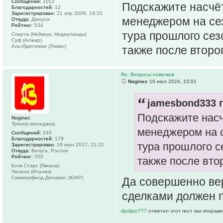
Сообщений:
1012
Подскажите насчёт
Благодарностей:
12
Зарегистрирован:
21 апр 2009, 19:33
менеджером на сез
Откуда:
Джерси
Рейтинг:
534
тура прошлого сез
Спарта (Нейкерк, Нидерланды)
Суф (Алжир)
Аль-Иджтимаи (Ливан)
также после второ
Re: Вопросы новичков
Noginec
10 июл 2024, 15:01
jamesbond333 п
Подскажите насч
Noginec
Тренер-менеджер
менеджером на с
Сообщений:
245
Благодарностей:
179
тура прошлого с
Зарегистрирован:
19 июн 2017, 21:22
Откуда:
Вичуга, Россия
Рейтинг:
550
также после вто
Блэк Старc (Гвиана)
Чезена (Италия)
Саммерфилд Динамос (ЮАР)
Да совершенно вер
сделками должен п
djodjon777
отметил этот пост как понрав