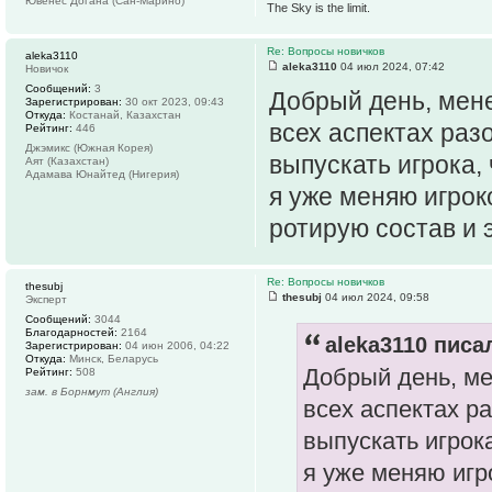
Ювенес Догана (Сан-Марино)
The Sky is the limit.
Re: Вопросы новичков
aleka3110
aleka3110
04 июл 2024, 07:42
Новичок
Сообщений:
3
Добрый день, мене
Зарегистрирован:
30 окт 2023, 09:43
Откуда:
Костанай, Казахстан
всех аспектах раз
Рейтинг:
446
Джэмикс (Южная Корея)
выпускать игрока,
Аят (Казахстан)
Адамава Юнайтед (Нигерия)
я уже меняю игрок
ротирую состав и э
Re: Вопросы новичков
thesubj
thesubj
04 июл 2024, 09:58
Эксперт
Сообщений:
3044
Благодарностей:
2164
aleka3110 писал
Зарегистрирован:
04 июн 2006, 04:22
Откуда:
Минск, Беларусь
Добрый день, ме
Рейтинг:
508
зам. в Борнмут (Англия)
всех аспектах р
выпускать игрок
я уже меняю игр