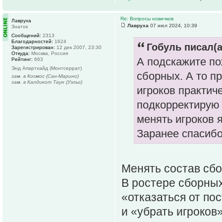
Re: Вопросы новичков
Лавруха
Лавруха
07 июл 2024, 10:39
Знаток
Сообщений:
2313
Благодарностей:
1624
Гобуль писал(а
Зарегистрирован:
12 дек 2007, 23:30
Откуда:
Москва, Россия
А подскажите по
Рейтинг:
663
Энд Апартхайд (Монтсеррат)
сборных. А то пр
зам. в Космос (Сан-Марино)
зам. в Калдикот Таун (Уэльс)
игроков практич
подкорректирую 
менять игроков я
Заранее спасибо
Менять состав сбо
В ростере сборных
«отказаться от по
и «убрать игроков