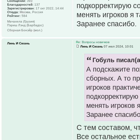
Сообщений:
393
подкорректирую со
Благодарностей:
137
Зарегистрирован:
17 окт 2022, 14:44
Откуда:
Москва, Россия
менять игроков я т
Рейтинг:
584
Мачахела (Грузия)
Заранее спасибо.
Пэриш Лэнд (Барбадос)
Сборная Бонэйр (мол.)
Re: Вопросы новичков
Линь И Сюань
Линь И Сюань
07 июл 2024, 10:01
Гобуль писал(а
А подскажите по
сборных. А то пр
игроков практич
подкорректирую 
менять игроков я
Заранее спасибо
С тем составом, ч
Все остальное ест