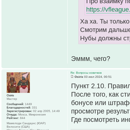
Про взаимку п
https://vfleag
Ха ха. Ты только
Смотрим дальше
Нубы должны ст
Эммм, чего?
Re: Вопросы новичков
Osiris
03 июл 2024, 00:51
Пункт 2.10. Прави
После того, как с
Osiris
Мастер
бонусе или штрафе
Сообщений:
1449
Благодарностей:
331
просмотре результ
Зарегистрирован:
02 апр 2005, 14:49
Откуда:
Mosca, Микронезия
Где посмотреть ин
Рейтинг:
844
Мамелоди Сандаунс (ЮАР)
Велосити (США)