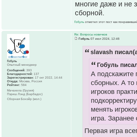
многие даже и не з
сборной.
Гобуль
отметил этот пост как понравивши
Re: Вопросы новичков
Гобуль
07 июл 2024, 12:46
slavash писал(а
Гобуль
Гобуль писал
Опытный менеджер
Сообщений:
393
А подскажите 
Благодарностей:
137
Зарегистрирован:
17 окт 2022, 14:44
сборных. А то 
Откуда:
Москва, Россия
Рейтинг:
584
игроков практ
Мачахела (Грузия)
Пэриш Лэнд (Барбадос)
подкорректиру
Сборная Бонэйр (мол.)
менять игроков
игра. Заранее 
Первая игра всег