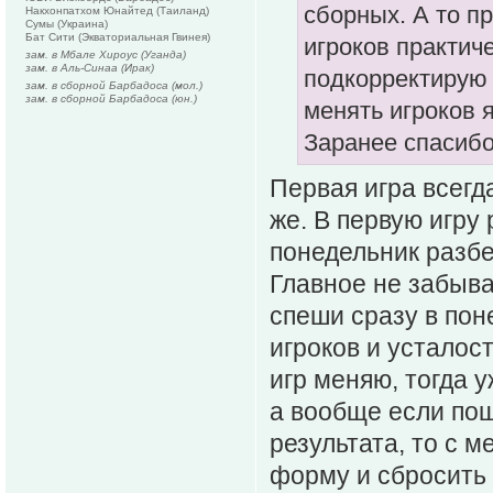
сборных. А то пр
Накхонпатхом Юнайтед (Таиланд)
Сумы (Украина)
Бат Сити (Экваториальная Гвинея)
игроков практич
зам. в Мбале Хироус (Уганда)
зам. в Аль-Синаа (Ирак)
подкорректирую 
зам. в сборной Барбадоса (мол.)
зам. в сборной Барбадоса (юн.)
менять игроков я
Заранее спасибо
Первая игра всегда
же. В первую игру
понедельник разбе
Главное не забыва
спеши сразу в пон
игроков и усталос
игр меняю, тогда 
а вообще если пош
результата, то с 
форму и сбросить 