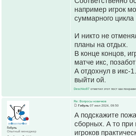
Соответственно ос
например игрок мо
суммарного цикла 
И никто не отмен
планы на отдых.
В конце концов, иг
матче икс, позабо
А отдохнул в икс-1
выйти ой.
Deschko87
отметил этот пост как понрав
Re: Вопросы новичков
Гобуль
07 июл 2024, 09:50
А подскажите пожа
сборных. А то при
Гобуль
игроков практичес
Опытный менеджер