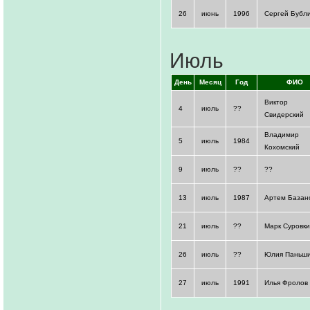
26
июнь
1996
Сергей Бубл
Июль
День
Месяц
Год
ФИО
Виктор
4
июль
??
Свидерский
Владимир
5
июль
1984
Кохомский
9
июль
??
??
13
июль
1987
Артем Базан
21
июль
??
Марк Суровк
26
июль
??
Юлия Паньш
27
июль
1991
Илья Фролов