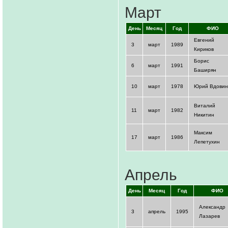
Март
День
Месяц
Год
ФИО
Евгений
3
март
1989
Кириков
Борис
6
март
1991
Баширян
10
март
1978
Юрий Вдовин
Виталий
11
март
1982
Никитин
Максим
17
март
1986
Лепетухин
Апрель
День
Месяц
Год
ФИО
Александр
3
апрель
1995
Лазарев