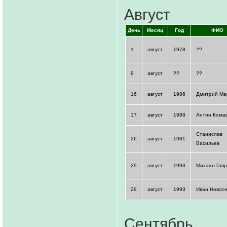
Август
День
Месяц
Год
ФИО
1
август
1978
??
9
август
??
??
16
август
1986
Дмитрий Ма
17
август
1988
Антон Кома
Станислав
26
август
1981
Васильев
29
август
1993
Михаил Гав
29
август
1993
Иван Новос
Сентябрь