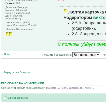
Откуда:
Могилёв, Беларусь
Рейтинг:
859
Дельфин (Эквадор)
Монкаро (Мексика)
Желтая карточка 
Орион (Нидерланды)
Дагон (Мьянма)
модератором
вихто
Анегри (ЦАР)
2.5.9. Запрещен
зам. в Амвоти (ЮАР)
зам. в Лонголонго (Тонга)
(оффтопик).
Сборная Эквадора (нац.)
2.8. Запрещены 
В полночь уйдут оче
Пред.
Показать сообщения за:
Пол
Вернуться в Эквадор
КТО СЕЙЧАС НА КОНФЕРЕНЦИИ
Сейчас этот форум просматривают:
Majestic-12 [Bot]
,
YandexBot
и гости: 0
Список форумов