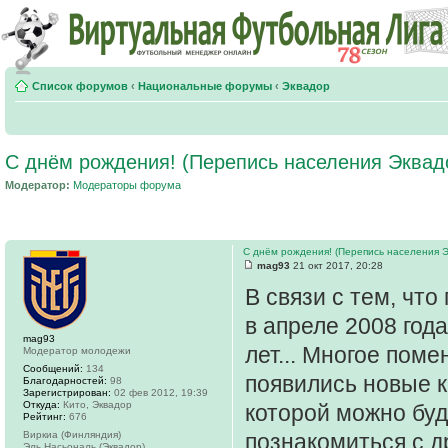
Список форумов
‹
Национальные форумы
‹
Эквадор
С днём рождения! (Перепись населения Эквадо
Модератор:
Модераторы форума
С днём рождения! (Перепись населения Э
mag93
21 окт 2017, 20:28
В связи с тем, чт
в апреле 2008 года
mag93
лет... Многое пом
Модератор молодежи
Сообщений:
134
появились новые к
Благодарностей:
98
Зарегистрирован:
02 фев 2012, 19:39
Откуда:
Кито, Эквадор
которой можно буд
Рейтинг:
676
Виркиа (Финляндия)
познакомиться с 
Эль Насьональ (Эквадор)