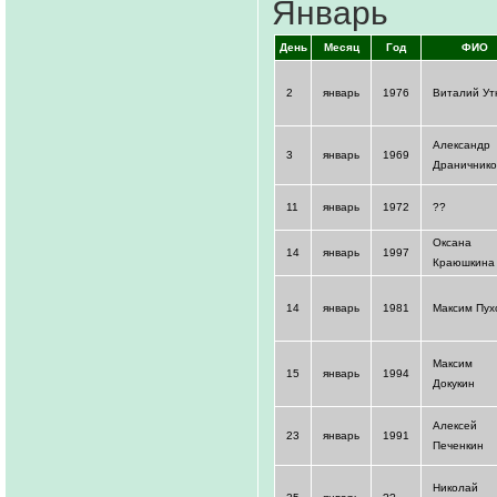
Январь
День
Месяц
Год
ФИО
2
январь
1976
Виталий Ут
Александр
3
январь
1969
Драничнико
11
январь
1972
??
Оксана
14
январь
1997
Краюшкина
14
январь
1981
Максим Пух
Максим
15
январь
1994
Докукин
Алексей
23
январь
1991
Печенкин
Николай