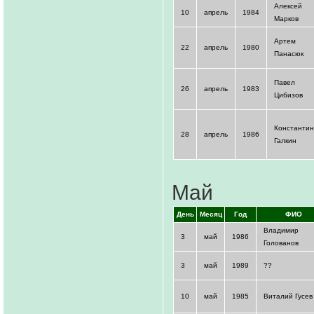
Алексей
10
апрель
1984
Марков
Артем
22
апрель
1980
Панасюк
Павел
26
апрель
1983
Цибизов
Константин
28
апрель
1986
Галкин
Май
День
Месяц
Год
ФИО
Владимир
3
май
1986
Голованов
3
май
1989
??
10
май
1985
Виталий Гусев