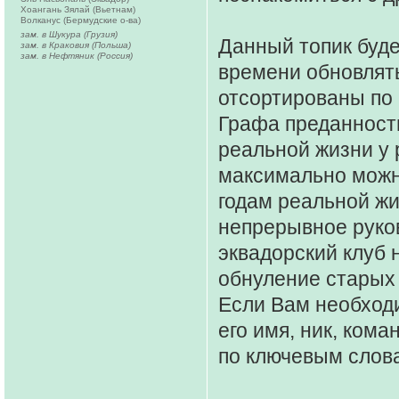
Хоангань Зялай (Вьетнам)
Волканус (Бермудские о-ва)
зам. в Шукура (Грузия)
Данный топик буде
зам. в Краковия (Польша)
зам. в Нефтяник (Россия)
времени обновлять
отсортированы по 
Графа преданност
реальной жизни у 
максимально можно
годам реальной жи
непрерывное руко
эквадорский клуб 
обнуление старых 
Если Вам необходи
его имя, ник, кома
по ключевым слов