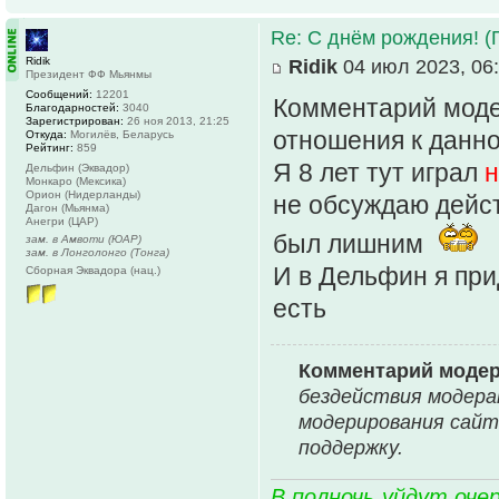
Re: С днём рождения! (
Ridik
Ridik
04 июл 2023, 06
Президент ФФ Мьянмы
Сообщений:
12201
Комментарий моде
Благодарностей:
3040
Зарегистрирован:
26 ноя 2013, 21:25
отношения к данно
Откуда:
Могилёв, Беларусь
Рейтинг:
859
Я 8 лет тут играл
н
Дельфин (Эквадор)
Монкаро (Мексика)
Орион (Нидерланды)
не обсуждаю дейст
Дагон (Мьянма)
Анегри (ЦАР)
был лишним
зам. в Амвоти (ЮАР)
зам. в Лонголонго (Тонга)
И в Дельфин я при
Сборная Эквадора (нац.)
есть
Комментарий моде
бездействия модера
модерирования сайт
поддержку.
В полночь уйдут оче