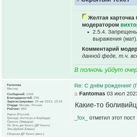
Желтая карточка 
модератором
вихто
2.5.4. Запрещен
выpажения (мат)
Комментарий моде
данной феде, т.ч. в
В полночь уйдут оче
Re: С днём рождения! (
Fantomas
Мастер
Fantomas
03 июл 2023
Сообщений:
1434
Благодарностей:
256
Зарегистрирован:
29 авг 2013, 15:24
Какие-то боливийц
Откуда:
Москва, Россия
Рейтинг:
869
Акрон (Россия)
_fox_
отметил этот пост
Гренадс (Антигуа и Барбуда)
Оренсе (Эквадор)
Ле Эгль дю Конго (ДР Конго)
Эль-Шабаб (Оман)
Сборная ДР Конго (мол.)