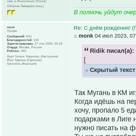
зам. в Лонголонго (Тонга)
Сборная Эквадора (нац.)
В полночь уйдут оче
Re: С днём рождения! (
monk
Профи
monk
04 июл 2023, 07
Сообщений:
933
Благодарностей:
165
Зарегистрирован:
27 ноя 2005, 00:29
Откуда:
Москва, Россия
Ridik писал(а):
Рейтинг:
483
Норт Гилонг Уорриорс (Австралия)
[
Йонг Аврора (Суринам)
Гренобль (Франция)
Скрытый текст
Так Мугань в КМ и
Когда идёшь на пе
хочу, пропало 5 ед
подарками в Лиге 
нужно писать на ф