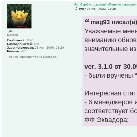
Re: С днём рождения! (Перепись населени
Tyler
03 июн 2022, 01:28
mag93 писал(а)
Уважаемые мен
Tyler
Мастер
вниманию обнов
Сообщений:
1190
Благодарностей:
186
значительные из
Зарегистрирован:
23 июн 2006, 03:20
Рейтинг:
470
Текнико Университарио (Эквадор)
ver. 3.1.0 от 30.
- были вручены 
Интересная стат
- 6 менеджеров 
соответствует б
ФФ Эквадора;