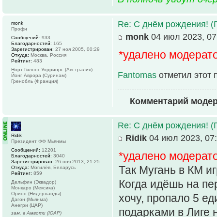
Re: С днём рождения! (
monk
Профи
monk
04 июл 2023, 07
Сообщений:
933
Благодарностей:
165
Зарегистрирован:
27 ноя 2005, 00:29
*удалено модерат
Откуда:
Москва, Россия
Рейтинг:
483
Норт Гилонг Уорриорс (Австралия)
Fantomas
отметил этот 
Йонг Аврора (Суринам)
Гренобль (Франция)
Комментарий моде
Re: С днём рождения! (
Ridik
Ridik
04 июл 2023, 07
Президент ФФ Мьянмы
Сообщений:
12201
*удалено модерат
Благодарностей:
3040
Зарегистрирован:
26 ноя 2013, 21:25
Так Мугань в КМ и
Откуда:
Могилёв, Беларусь
Рейтинг:
859
Когда идёшь на пе
Дельфин (Эквадор)
Монкаро (Мексика)
Орион (Нидерланды)
хочу, пропало 5 ед
Дагон (Мьянма)
Анегри (ЦАР)
подарками в Лиге 
зам. в Амвоти (ЮАР)