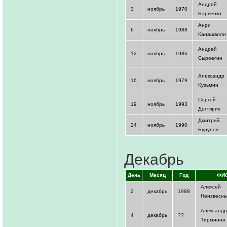
Андрей
3
ноябрь
1970
Барвенко
Анри
6
ноябрь
1988
Канашвили
Андрей
12
ноябрь
1986
Сыроегин
Александр
16
ноябрь
1979
Кузьмин
Сергей
19
ноябрь
1993
Дегтярик
Дмитрий
24
ноябрь
1990
Бурунов
Декабрь
День
Месяц
Год
ФИ
Алексей
2
декабрь
1988
Неизвесн
Александр
4
декабрь
??
Тирминов