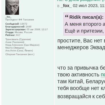
_fox_
02 июл 2023, 11
Ridik писал(а):
_fox_
Президент ФФ Танзании
А меня второго 
Сообщений:
13472
Благодарностей:
2449
Ещё и притезии,
Зарегистрирован:
05 авг 2008, 12:17
Откуда:
Москва, Россия
Рейтинг:
917
простите, Вас нет 
Трансвааль (Суринам)
Азам (Танзания)
Норд Апеннино (Сан-Марино)
менеджеров Эквадо
Манта (Эквадор)
Аль-Ахли (Сана, Йемен)
Сборная Танзании (мол.)
что за привычка б
твою активность
п
там Китай, Белару
тебя вообще нет к
возвращайся к себ