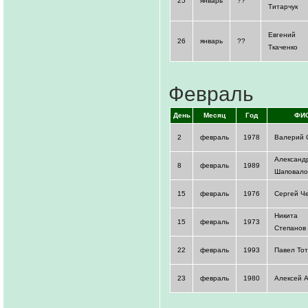
25
январь
??
Титарчук
Евгений
26
январь
??
Ткаченко
Февраль
День
Месяц
Год
ФИ
2
февраль
1978
Валерий 
Александ
8
февраль
1989
Шаповало
15
февраль
1976
Сергей Ч
Никита
15
февраль
1973
Степанов
22
февраль
1993
Павел То
23
февраль
1980
Алексей 