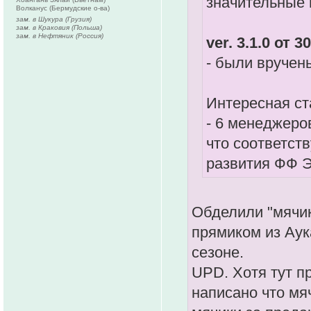
значительные 
Волканус (Бермудские о-ва)
зам. в Шукура (Грузия)
зам. в Краковия (Польша)
зам. в Нефтяник (Россия)
ver. 3.1.0 от 3
- были вручен
Интересная ст
- 6 менеджеро
что соответств
развития ФФ Э
Обделили "мячик
прямиком из Аук
сезоне.
UPD. Хотя тут п
написано что мя