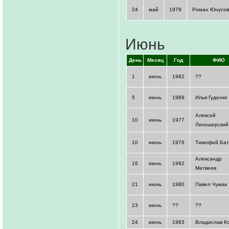
24
май
1979
Роман Юнусов
Июнь
День
Месяц
Год
ФИО
1
июнь
1982
??
5
июнь
1989
Илья Гуденко
Алексей
10
июнь
1977
Лихошерский
10
июнь
1976
Тимофей Бат
Александр
16
июнь
1982
Матвеев
21
июнь
1980
Павел Чумак
23
июнь
??
??
24
июнь
1983
Владислав К