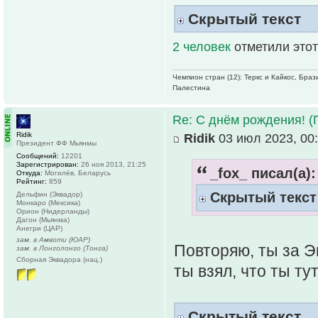
Скрытый текст
2 человек
отметили этот
Чемпион стран (12): Теркс и Кайкос, Бра
Палестина
Re: С днём рождения! (
Ridik
Ridik
03 июл 2023, 00
Президент ФФ Мьянмы
Сообщений:
12201
Зарегистрирован:
26 ноя 2013, 21:25
_fox_ писал(а):
Откуда:
Могилёв, Беларусь
Рейтинг:
859
Скрытый текст
Дельфин (Эквадор)
Монкаро (Мексика)
Орион (Нидерланды)
Дагон (Мьянма)
Анегри (ЦАР)
зам. в Амвоти (ЮАР)
Повторяю, ты за Эк
зам. в Лонголонго (Тонга)
Сборная Эквадора (нац.)
ты взял, что ты ту
Скрытый текст