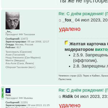
Ты же не пустобре
Re: С днём рождения! (
_fox_
04 июл 2023, 20
удалено
_fox_
Президент ФФ Танзании
Сообщений:
13472
Зарегистрирован:
05 авг 2008, 12:17
Желтая карточка 
Откуда:
Москва, Россия
Рейтинг:
917
модератором
вихто
Трансвааль (Суринам)
2.5.9. Запрещен
Азам (Танзания)
Норд Апеннино (Сан-Марино)
(оффтопик).
Манта (Эквадор)
Аль-Ахли (Сана, Йемен)
2.8. Запрещены 
Сборная Танзании (мол.)
Чемпион стран (12): Теркс и Кайкос, Бра
Палестина
Re: С днём рождения! (
Ridik
Ridik
04 июл 2023, 23
Президент ФФ Мьянмы
Сообщений:
12201
удалено
Зарегистрирован:
26 ноя 2013, 21:25