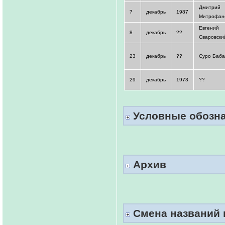
Дмитрий
7
декабрь
1987
Митрофан
Евгений
8
декабрь
??
Сваровски
23
декабрь
??
Суро Баба
29
декабрь
1973
??
Условные обозна
Архив
Смена названий 