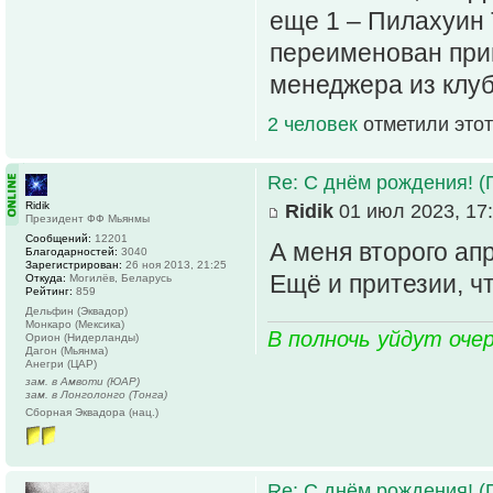
еще 1 – Пилахуин 
переименован прин
менеджера из клуб
2 человек
отметили этот
Re: С днём рождения! (
Ridik
Ridik
01 июл 2023, 17
Президент ФФ Мьянмы
Сообщений:
12201
А меня второго ап
Благодарностей:
3040
Зарегистрирован:
26 ноя 2013, 21:25
Ещё и притезии, ч
Откуда:
Могилёв, Беларусь
Рейтинг:
859
Дельфин (Эквадор)
Монкаро (Мексика)
В полночь уйдут оче
Орион (Нидерланды)
Дагон (Мьянма)
Анегри (ЦАР)
зам. в Амвоти (ЮАР)
зам. в Лонголонго (Тонга)
Сборная Эквадора (нац.)
Re: С днём рождения! (