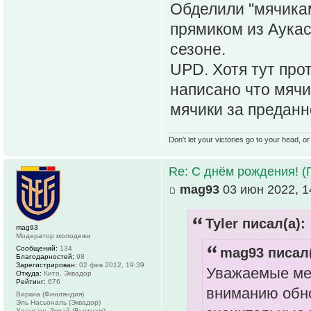
Обделили "мячика
прямиком из Аукас
сезоне.
UPD. Хотя тут про
написано что мячи
мячики за преданн
Don't let your victories go to your head, or
Re: С днём рождения! (
mag93
03 июн 2022, 1
Tyler писал(а):
mag93
Модератор молодежи
Сообщений:
134
mag93 писал(
Благодарностей:
98
Зарегистрирован:
02 фев 2012, 19:39
Уважаемые ме
Откуда:
Кито, Эквадор
Рейтинг:
676
вниманию обно
Виркиа (Финляндия)
Эль Насьональ (Эквадор)
Хоангань Зялай (Вьетнам)