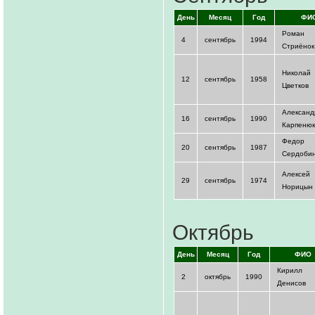
День
Месяц
Год
ФИ
Роман
4
сентябрь
1994
Стриёнок
Николай
12
сентябрь
1958
Цветков
Александ
16
сентябрь
1990
Карпенюк
Федор
20
сентябрь
1987
Сердоби
Алексей
29
сентябрь
1974
Норицын
Октябрь
День
Месяц
Год
ФИО
Кирилл
2
октябрь
1990
Денисов