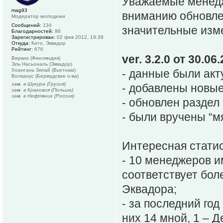
Уважаемые менед
mag93
вниманию обновле
Модератор молодежи
Сообщений:
134
значительные изм
Благодарностей:
98
Зарегистрирован:
02 фев 2012, 19:39
Откуда:
Кито, Эквадор
Рейтинг:
676
ver. 3.2.0 от 30.06
Виркиа (Финляндия)
Эль Насьональ (Эквадор)
Хоангань Зялай (Вьетнам)
- данные были акт
Волканус (Бермудские о-ва)
зам. в Шукура (Грузия)
- добавлены новы
зам. в Краковия (Польша)
зам. в Нефтяник (Россия)
- обновлен раздел
- были вручены “м
Интересная статис
- 10 менеджеров и
соответствует бол
Эквадора;
- за последний го
них 14 мной, 1 – 