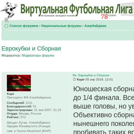
Список форумов
‹
Национальные форумы
‹
Азербайджан
Еврокубки и Сборная
Модератор:
Модераторы форума
Re: Еврокубки и Сборная
Kapir
05 апр 2019, 12:01
Юношеская сборна
Kapir
до 1/4 финала. Все
Президент ФФ Азербайджана
Сообщений:
1131
выше головы, но ув
Благодарностей:
51
Зарегистрирован:
31 янв 2007, 21:25
Объективно сборна
Откуда:
Москва, Россия
Рейтинг:
572
нынешнего поколе
Шахдаг (Гусар, Азербайджан)
Ндедже Юниверсити (Уганда)
пробивать таких вр
зам. в Чиппа Юнайтед (ЮАР)