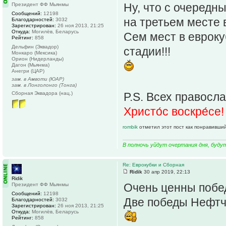
Ну, что с очеред
Президент ФФ Мьянмы
Сообщений:
12198
на третьем месте в
Благодарностей:
3032
Зарегистрирован:
26 ноя 2013, 21:25
Откуда:
Могилёв, Беларусь
Сем мест в еврокуб
Рейтинг:
858
Дельфин (Эквадор)
стадии!!!
Монкаро (Мексика)
Орион (Нидерланды)
Дагон (Мьянма)
Анегри (ЦАР)
зам. в Амвоти (ЮАР)
зам. в Лонголонго (Тонга)
Сборная Эквадора (нац.)
P.S. Всех правосла
Христо́с воскре́се!
rombik
отметил этот пост как понравивший
В полночь уйдут очертания дня, буду
Re: Еврокубки и Сборная
Ridik
30 апр 2019, 22:13
Ridik
Очень ценны побед
Президент ФФ Мьянмы
Сообщений:
12198
Две победы Нефтч
Благодарностей:
3032
Зарегистрирован:
26 ноя 2013, 21:25
Откуда:
Могилёв, Беларусь
Рейтинг:
858