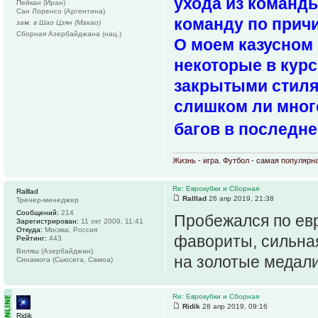
ухода из команды
Пейкан (Иран)
Сан Лоренсо (Аргентина)
команду по причи
зам. в Шао Цзян (Макао)
Сборная Азербайджана (нац.)
О моем казусном 
некоторые в курс
закрытыми стиля
слишком ли мног
багов в последне
Жизнь - игра. Футбол - самая популярн
Re: Еврокубки и Сборная
Ralllad
Ralllad
26 апр 2019, 21:38
Тренер-менеджер
Сообщений:
214
Пробежался по ев
Зарегистрирован:
11 окт 2009, 11:41
Откуда:
Москва, Россия
фавориты, сильная
Рейтинг:
443
Виляш (Азербайджан)
на золотые медали
Синамога (Сьюсега, Самоа)
Re: Еврокубки и Сборная
Ridik
28 апр 2019, 09:16
Ridik