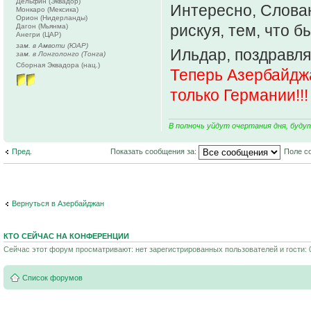
Дельфин (Эквадор)
Интересно, Слова
Монкаро (Мексика)
Орион (Нидерланды)
рискуя, тем, что б
Дагон (Мьянма)
Анегри (ЦАР)
зам. в Амвоти (ЮАР)
Ильдар, поздравля
зам. в Лонголонго (Тонга)
Сборная Эквадора (нац.)
Теперь Азербайдж
только Германии!!!
В полночь уйдут очертания дня, буду
Пред.
Показать сообщения за:
Поле с
Вернуться в Азербайджан
КТО СЕЙЧАС НА КОНФЕРЕНЦИИ
Сейчас этот форум просматривают: нет зарегистрированных пользователей и гости: 
Список форумов