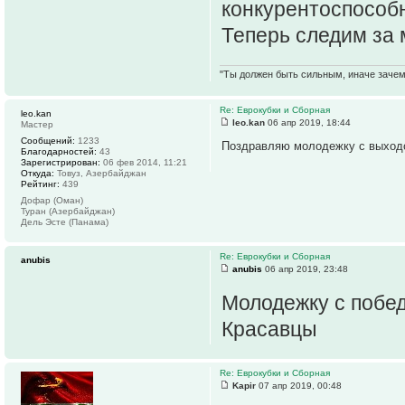
конкурентоспособ
Теперь следим за
"Ты должен быть сильным, иначе зачем 
Re: Еврокубки и Сборная
leo.kan
leo.kan
06 апр 2019, 18:44
Мастер
Сообщений:
1233
Поздравляю молодежку с выход
Благодарностей:
43
Зарегистрирован:
06 фев 2014, 11:21
Откуда:
Товуз, Азербайджан
Рейтинг:
439
Дофар (Оман)
Туран (Азербайджан)
Дель Эсте (Панама)
Re: Еврокубки и Сборная
anubis
anubis
06 апр 2019, 23:48
Молодежку с побе
Красавцы
Re: Еврокубки и Сборная
Kapir
07 апр 2019, 00:48