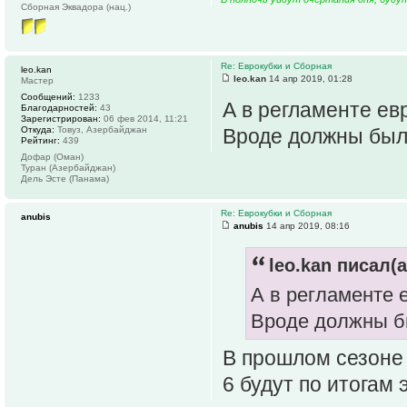
Сборная Эквадора (нац.)
Re: Еврокубки и Сборная
leo.kan
leo.kan
14 апр 2019, 01:28
Мастер
Сообщений:
1233
А в регламенте ев
Благодарностей:
43
Зарегистрирован:
06 фев 2014, 11:21
Откуда:
Товуз, Азербайджан
Вроде должны были
Рейтинг:
439
Дофар (Оман)
Туран (Азербайджан)
Дель Эсте (Панама)
Re: Еврокубки и Сборная
anubis
anubis
14 апр 2019, 08:16
leo.kan писал(а
А в регламенте 
Вроде должны бы
В прошлом сезоне 
6 будут по итогам 