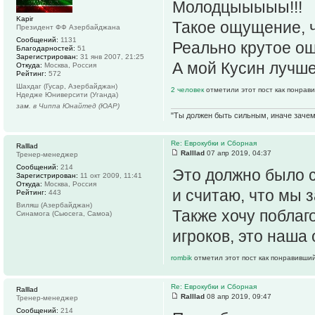
Молодцыыыыы!!!
Kapir
Такое ощущение, ч
Президент ФФ Азербайджана
Сообщений:
1131
Реально крутое ощ
Благодарностей:
51
Зарегистрирован:
31 янв 2007, 21:25
А мой Кусин лучше 
Откуда:
Москва, Россия
Рейтинг:
572
Шахдаг (Гусар, Азербайджан)
2 человек
отметили этот пост как понрав
Ндедже Юниверсити (Уганда)
зам. в Чиппа Юнайтед (ЮАР)
"Ты должен быть сильным, иначе зачем 
Re: Еврокубки и Сборная
Ralllad
Ralllad
07 апр 2019, 04:37
Тренер-менеджер
Сообщений:
214
Это должно было с
Зарегистрирован:
11 окт 2009, 11:41
Откуда:
Москва, Россия
и считаю, что мы 
Рейтинг:
443
Виляш (Азербайджан)
Также хочу поблаг
Синамога (Сьюсега, Самоа)
игроков, это наша 
rombik
отметил этот пост как понравивший
Re: Еврокубки и Сборная
Ralllad
Ralllad
08 апр 2019, 09:47
Тренер-менеджер
Сообщений:
214