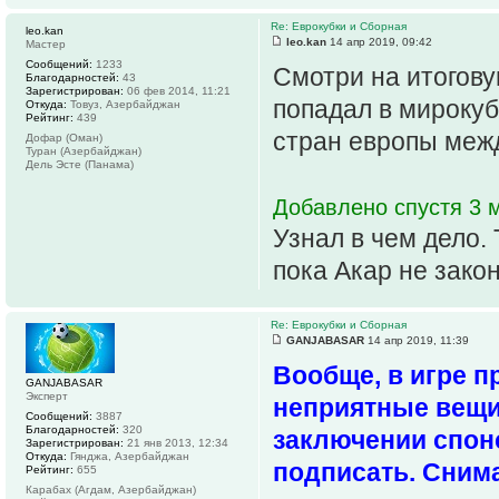
Re: Еврокубки и Сборная
leo.kan
leo.kan
14 апр 2019, 09:42
Мастер
Сообщений:
1233
Смотри на итогов
Благодарностей:
43
Зарегистрирован:
06 фев 2014, 11:21
попадал в мирокубк
Откуда:
Товуз, Азербайджан
Рейтинг:
439
стран европы меж
Дофар (Оман)
Туран (Азербайджан)
Дель Эсте (Панама)
Добавлено спустя 3 м
Узнал в чем дело.
пока Акар не зако
Re: Еврокубки и Сборная
GANJABASAR
14 апр 2019, 11:39
Вообще, в игре п
GANJABASAR
Эксперт
неприятные вещи
Сообщений:
3887
Благодарностей:
320
заключении спон
Зарегистрирован:
21 янв 2013, 12:34
Откуда:
Гянджа, Азербайджан
подписать. Сним
Рейтинг:
655
Карабах (Агдам, Азербайджан)