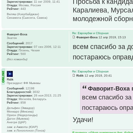
Просьба к кандид
Зарегистрирован:
11 окт 2009, 11:41
Откуда:
Москва, Россия
Каралиева, Мурсал
Рейтинг:
443
Виляш (Азербайджан)
молодежной сборно
Синамога (Сьюсега, Самоа)
Re: Еврокубки и Сборная
Фаворит-Воха
Фаворит-Воха
12 апр 2019, 15:13
Знаток
Сообщений:
2017
всем спасибо за д
Зарегистрирован:
07 сен 2006, 12:11
Откуда:
Плзень, Чехия
Рейтинг:
500
постараюсь оправ
(без команды)
Re: Еврокубки и Сборная
Ridik
12 апр 2019, 20:41
Ridik
Президент ФФ Мьянмы
Фаворит-Воха п
Сообщений:
12198
Благодарностей:
3032
всем спасибо за
Зарегистрирован:
26 ноя 2013, 21:25
Откуда:
Могилёв, Беларусь
Рейтинг:
858
постараюсь опр
Дельфин (Эквадор)
Монкаро (Мексика)
Орион (Нидерланды)
Удачи!
Дагон (Мьянма)
Анегри (ЦАР)
зам. в Амвоти (ЮАР)
зам. в Лонголонго (Тонга)
В полночь уйдут очертания дня, буду