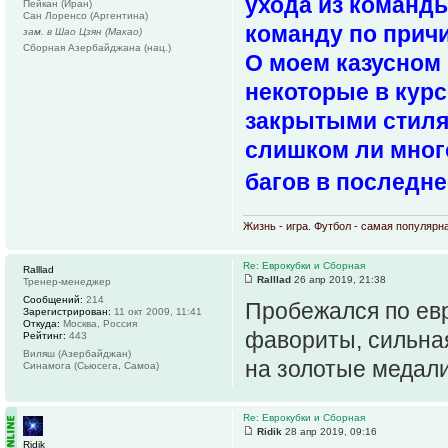
ухода из команды
Пейкан (Иран)
Сан Лоренсо (Аргентина)
команду по причи
зам. в Шао Цзян (Макао)
Сборная Азербайджана (нац.)
О моем казусном 
некоторые в курс
закрытыми стиля
слишком ли мног
багов в последне
Жизнь - игра. Футбол - самая популярн
Re: Еврокубки и Сборная
Ralllad
Ralllad
26 апр 2019, 21:38
Тренер-менеджер
Сообщений:
214
Пробежался по ев
Зарегистрирован:
11 окт 2009, 11:41
Откуда:
Москва, Россия
фавориты, сильная
Рейтинг:
443
Виляш (Азербайджан)
на золотые медали
Синамога (Сьюсега, Самоа)
Re: Еврокубки и Сборная
Ridik
28 апр 2019, 09:16
Ridik