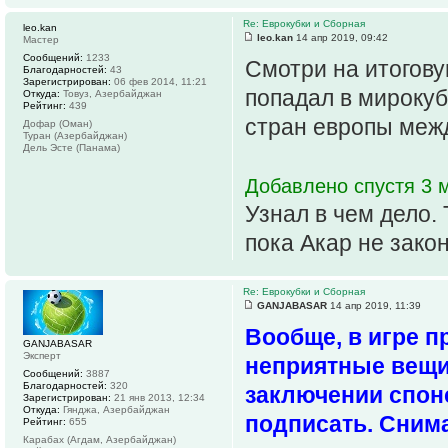
Re: Еврокубки и Сборная
leo.kan
leo.kan
14 апр 2019, 09:42
Мастер
Сообщений:
1233
Смотри на итогов
Благодарностей:
43
Зарегистрирован:
06 фев 2014, 11:21
попадал в мирокубк
Откуда:
Товуз, Азербайджан
Рейтинг:
439
стран европы меж
Дофар (Оман)
Туран (Азербайджан)
Дель Эсте (Панама)
Добавлено спустя 3 м
Узнал в чем дело.
пока Акар не зако
Re: Еврокубки и Сборная
GANJABASAR
14 апр 2019, 11:39
Вообще, в игре п
GANJABASAR
Эксперт
неприятные вещи
Сообщений:
3887
Благодарностей:
320
заключении спон
Зарегистрирован:
21 янв 2013, 12:34
Откуда:
Гянджа, Азербайджан
подписать. Сним
Рейтинг:
655
Карабах (Агдам, Азербайджан)