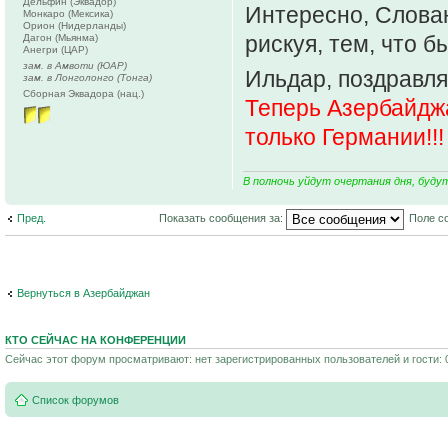
Дельфин (Эквадор)
Интересно, Слова
Монкаро (Мексика)
Орион (Нидерланды)
рискуя, тем, что б
Дагон (Мьянма)
Анегри (ЦАР)
зам. в Амвоти (ЮАР)
Ильдар, поздравля
зам. в Лонголонго (Тонга)
Сборная Эквадора (нац.)
Теперь Азербайдж
только Германии!!!
В полночь уйдут очертания дня, буду
Пред.
Показать сообщения за:
Поле с
Вернуться в Азербайджан
КТО СЕЙЧАС НА КОНФЕРЕНЦИИ
Сейчас этот форум просматривают: нет зарегистрированных пользователей и гости: 
Список форумов