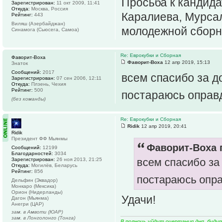
Просьба к кандид
Зарегистрирован:
11 окт 2009, 11:41
Откуда:
Москва, Россия
Каралиева, Мурсал
Рейтинг:
443
Виляш (Азербайджан)
молодежной сборно
Синамога (Сьюсега, Самоа)
Re: Еврокубки и Сборная
Фаворит-Воха
Фаворит-Воха
12 апр 2019, 15:13
Знаток
Сообщений:
2017
всем спасибо за д
Зарегистрирован:
07 сен 2006, 12:11
Откуда:
Плзень, Чехия
Рейтинг:
500
постараюсь оправ
(без команды)
Re: Еврокубки и Сборная
Ridik
12 апр 2019, 20:41
Ridik
Президент ФФ Мьянмы
Фаворит-Воха п
Сообщений:
12199
Благодарностей:
3034
всем спасибо за
Зарегистрирован:
26 ноя 2013, 21:25
Откуда:
Могилёв, Беларусь
Рейтинг:
856
постараюсь опр
Дельфин (Эквадор)
Монкаро (Мексика)
Орион (Нидерланды)
Удачи!
Дагон (Мьянма)
Анегри (ЦАР)
зам. в Амвоти (ЮАР)
зам. в Лонголонго (Тонга)
В полночь уйдут очертания дня, буду