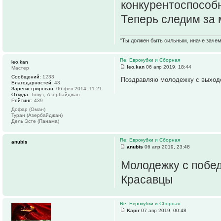
конкурентоспособ
Теперь следим за
"Ты должен быть сильным, иначе зачем 
Re: Еврокубки и Сборная
leo.kan
leo.kan
06 апр 2019, 18:44
Мастер
Сообщений:
1233
Поздравляю молодежку с выход
Благодарностей:
43
Зарегистрирован:
06 фев 2014, 11:21
Откуда:
Товуз, Азербайджан
Рейтинг:
439
Дофар (Оман)
Туран (Азербайджан)
Дель Эсте (Панама)
Re: Еврокубки и Сборная
anubis
anubis
06 апр 2019, 23:48
Молодежку с побе
Красавцы
Re: Еврокубки и Сборная
Kapir
07 апр 2019, 00:48