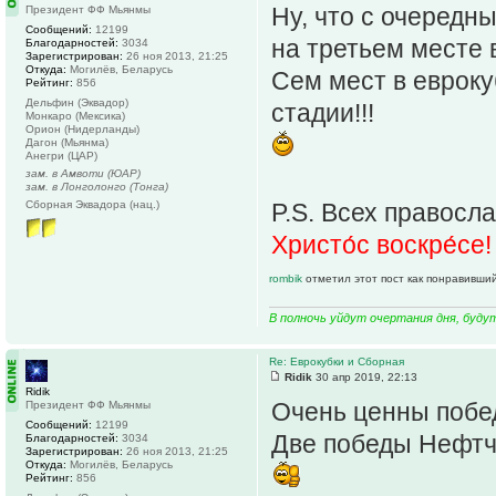
Ну, что с очеред
Президент ФФ Мьянмы
Сообщений:
12199
на третьем месте в
Благодарностей:
3034
Зарегистрирован:
26 ноя 2013, 21:25
Откуда:
Могилёв, Беларусь
Сем мест в еврокуб
Рейтинг:
856
Дельфин (Эквадор)
стадии!!!
Монкаро (Мексика)
Орион (Нидерланды)
Дагон (Мьянма)
Анегри (ЦАР)
зам. в Амвоти (ЮАР)
зам. в Лонголонго (Тонга)
Сборная Эквадора (нац.)
P.S. Всех правосла
Христо́с воскре́се!
rombik
отметил этот пост как понравивший
В полночь уйдут очертания дня, буду
Re: Еврокубки и Сборная
Ridik
30 апр 2019, 22:13
Ridik
Очень ценны побед
Президент ФФ Мьянмы
Сообщений:
12199
Две победы Нефтч
Благодарностей:
3034
Зарегистрирован:
26 ноя 2013, 21:25
Откуда:
Могилёв, Беларусь
Рейтинг:
856