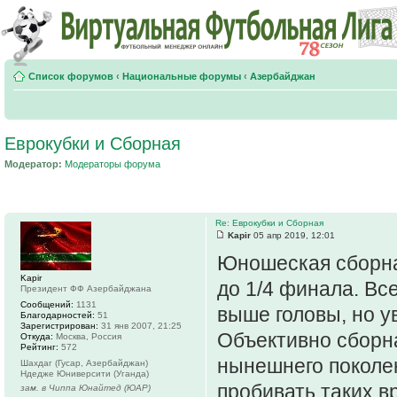
Список форумов
‹
Национальные форумы
‹
Азербайджан
Еврокубки и Сборная
Модератор:
Модераторы форума
Re: Еврокубки и Сборная
Kapir
05 апр 2019, 12:01
Юношеская сборна
Kapir
до 1/4 финала. Все
Президент ФФ Азербайджана
Сообщений:
1131
выше головы, но ув
Благодарностей:
51
Зарегистрирован:
31 янв 2007, 21:25
Объективно сборна
Откуда:
Москва, Россия
Рейтинг:
572
нынешнего поколе
Шахдаг (Гусар, Азербайджан)
Ндедже Юниверсити (Уганда)
пробивать таких вр
зам. в Чиппа Юнайтед (ЮАР)