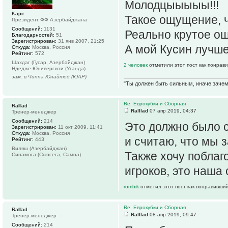
Молодцыыыыы!!!
Kapir
Такое ощущение, ч
Президент ФФ Азербайджана
Сообщений:
1131
Реально крутое ощ
Благодарностей:
51
Зарегистрирован:
31 янв 2007, 21:25
А мой Кусин лучше 
Откуда:
Москва, Россия
Рейтинг:
572
Шахдаг (Гусар, Азербайджан)
2 человек
отметили этот пост как понрав
Ндедже Юниверсити (Уганда)
зам. в Чиппа Юнайтед (ЮАР)
"Ты должен быть сильным, иначе зачем 
Re: Еврокубки и Сборная
Ralllad
Ralllad
07 апр 2019, 04:37
Тренер-менеджер
Сообщений:
214
Это должно было с
Зарегистрирован:
11 окт 2009, 11:41
Откуда:
Москва, Россия
и считаю, что мы 
Рейтинг:
443
Виляш (Азербайджан)
Также хочу поблаг
Синамога (Сьюсега, Самоа)
игроков, это наша 
rombik
отметил этот пост как понравивший
Re: Еврокубки и Сборная
Ralllad
Ralllad
08 апр 2019, 09:47
Тренер-менеджер
Сообщений:
214