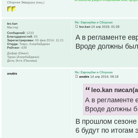
Сборная Эквадора (нац.)
Re: Еврокубки и Сборная
leo.kan
leo.kan
14 апр 2019, 01:28
Мастер
Сообщений:
1233
А в регламенте ев
Благодарностей:
43
Зарегистрирован:
06 фев 2014, 11:21
Откуда:
Товуз, Азербайджан
Вроде должны были
Рейтинг:
439
Дофар (Оман)
Туран (Азербайджан)
Дель Эсте (Панама)
Re: Еврокубки и Сборная
anubis
anubis
14 апр 2019, 08:16
leo.kan писал(а
А в регламенте 
Вроде должны бы
В прошлом сезоне 
6 будут по итогам 