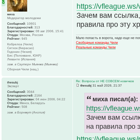
https://vfleague.ws
Зачем вам ссылка,
миха
Модератор молодежи
правила про эту х
Сообщений:
10601
Благодарностей:
313
Зарегистрирован:
08 авг 2006, 15:41
Откуда:
Москва, Россия
Мало попасть в ворота, надо еще не поп
Рейтинг:
945
Свободные команды Чили
Кобрелоа (Чили)
Реальные команды Чили
Ситхок (Кюрасао)
Годонин (Чехия)
Бис (Полокване, ЮАР)
Леванте (Испания)
зам. в Саутерн Мьянма (Мьянма)
Сборная Чили (нац.)
Re: Вопросы от НЕ СОВСЕМ новичков
thesubj
thesubj
31 май 2026, 21:37
Эксперт
Сообщений:
3044
Благодарностей:
2164
миха писал(а):
Зарегистрирован:
04 июн 2006, 04:22
Откуда:
Минск, Беларусь
https://vfleague.
Рейтинг:
508
зам. в Борнмут (Англия)
Зачем вам ссылк
на правила про э
https://vfleague.w