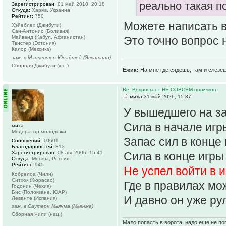
реально такая п
Зарегистрирован:
01 май 2010, 20:18
Откуда:
Харків, Украина
Рейтинг:
750
Можете написать 
Хэйеблех (Джибути)
Сан-Антонио (Боливия)
Майванд (Кабул, Афганистан)
Это точно вопрос
Твистер (Эстония)
Калор (Мексика)
зам. в Манчестер Юнайтед (Эсватини)
Сборная Джибути (юн.)
Ёжик:
На мне где сядешь, там и слезе
Re: Вопросы от НЕ СОВСЕМ новичков
миха
31 май 2026, 15:37
У вышедшего на за
Сила в начале игр
миха
Модератор молодежи
Запас сил в конце
Сообщений:
10601
Благодарностей:
313
Зарегистрирован:
08 авг 2006, 15:41
Сила в конце игры
Откуда:
Москва, Россия
Рейтинг:
945
Не успел войти в 
Кобрелоа (Чили)
Ситхок (Кюрасао)
Где в правилах мо
Годонин (Чехия)
Бис (Полокване, ЮАР)
И давно он уже ру
Леванте (Испания)
зам. в Саутерн Мьянма (Мьянма)
Сборная Чили (нац.)
Мало попасть в ворота, надо еще не поп