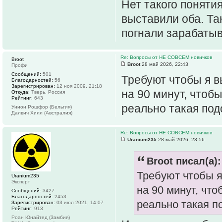
Нет такого понятия
выставили оба. Та
погнали зарабатыв
Re: Вопросы от НЕ СОВСЕМ новичков
Broot
Broot
28 май 2026, 22:43
Профи
Сообщений:
501
Требуют чтобы я в
Благодарностей:
56
Зарегистрирован:
12 ноя 2009, 21:18
на 90 минут, чтобы
Откуда:
Тверь, Россия
Рейтинг:
643
реально такая под
Унион Рошфор (Бельгия)
Далвич Хилл (Австралия)
Re: Вопросы от НЕ СОВСЕМ новичков
Uranium235
28 май 2026, 23:56
Broot писал(а):
Требуют чтобы я
Uranium235
Эксперт
на 90 минут, что
Сообщений:
3427
Благодарностей:
2453
реально такая п
Зарегистрирован:
03 июл 2021, 14:07
Рейтинг:
913
Роан Юнайтед (Замбия)