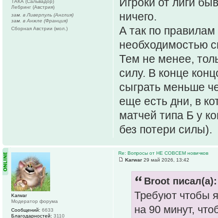
Игроки от лиги быв
ТАКА (Сальвадор)
Лебринг (Австрия)
ничего.
зам. в Ливерпуль (Англия)
зам. в Анжле (Франция)
А так по правилам 
Сборная Австрии (мол.)
необходимостью сы
Тем не менее, толь
силу. В конце кон
сыграть меньше че
еще есть дни, в к
матчей типа Б у к
без потери силы).
Re: Вопросы от НЕ СОВСЕМ новичков
Karwar
29 май 2026, 13:42
Broot писал(а):
Требуют чтобы я
Karwar
Модератор форума
на 90 минут, что
Сообщений:
6633
Благодарностей:
3110