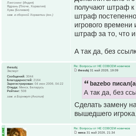
Лэнгснинг (Индия)
получают штраф к с
Ядрань (Плоче, Хорватия)
Хува (Боливия)
штраф постепенно
зам. в сборной Хорватии (юн.)
игрового времени 
штраф за то, что и
А так да, без ссыл
Re: Вопросы от НЕ СОВСЕМ новичков
thesubj
thesubj
31 май 2026, 19:09
Эксперт
Сообщений:
3044
Благодарностей:
2164
bazebo писал(а
Зарегистрирован:
04 июн 2006, 04:22
Откуда:
Минск, Беларусь
А так да, без сс
Рейтинг:
508
зам. в Борнмут (Англия)
Сделать замену на
вышедшего игрока,
Re: Вопросы от НЕ СОВСЕМ новичков
миха
31 май 2026, 21:34