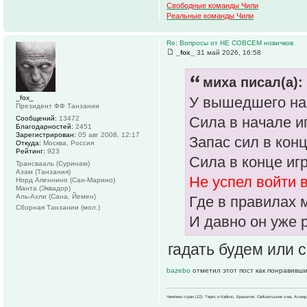
Свободные команды Чили
Реальные команды Чили
Re: Вопросы от НЕ СОВСЕМ новичков
_fox_
31 май 2026, 16:58
миха писал(а):
_fox_
У вышедшего на 
Президент ФФ Танзании
Сила в начале и
Сообщений:
13472
Благодарностей:
2451
Зарегистрирован:
05 авг 2008, 12:17
Запас сил в кон
Откуда:
Москва, Россия
Рейтинг:
923
Сила в конце иг
Трансвааль (Суринам)
Азам (Танзания)
Не успел войти в
Норд Апеннино (Сан-Марино)
Манта (Эквадор)
Аль-Ахли (Сана, Йемен)
Где в правилах 
Сборная Танзании (мол.)
И давно он уже 
гадать будем или 
bazebo
отметил этот пост как понравивши
Чемпион стран (12): Теркс и Кайкос, Бразилия, Сейшельские о-ва, Алжир