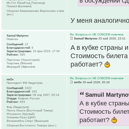
в обсуждении сд
Мэ Сот Юнайтед (Таиланд)
Помпея (Боливия)
Сборная Американских Виргинских о-вов
(юн.)
У меня аналогично
Re: Вопросы от НЕ СОВСЕМ новичков
Samuil Martynov
Samuil Martynov
25 май 2026, 23:41
Новичок
Сообщений:
12
А в кубке страны 
Благодарностей:
6
Зарегистрирован:
16 фев 2023, 17:50
Стоимость билета 
Рейтинг:
595
Партизан (Черногория)
работает?
Токусима (Япония)
Меркурий (Эфиопия)
Re: Вопросы от НЕ СОВСЕМ новичков
mrOv
mrOv
26 май 2026, 00:18
Президент ФФ Гваделупы
Сообщений:
2322
Благодарностей:
163
Samuil Martyno
Зарегистрирован:
09 апр 2007, 00:14
Откуда:
Ковров, Россия
А в кубке стран
Рейтинг:
663
Фар (Гваделупа)
Стоимость билет
Понта Лешти (Восточный Тимор)
Итузаинго (Уругвай)
Олимпик Реал (ЦАР)
работает?
Вильмомбль Спорт (Франция)
Сборная Восточного Тимора (мол.)