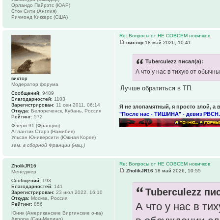
Орландо Пайрэтс (ЮАР)
Сток Сити (Англия)
Ричмонд Киккерс (США)
Re: Вопросы от НЕ СОВСЕМ новичков
вихтор
18 май 2026, 10:41
Tuberculezz писал(а):
А что у нас в тихую от обыч
вихтор
Модератор форума
Лучше обратиться в ТП.
Сообщений:
9489
Благодарностей:
1103
Зарегистрирован:
11 сен 2011, 06:14
Я не злопамятный, я просто злой, а 
Откуда:
Белореченск, Кубань, Россия
"После нас - ТИШИНА" - девиз РВСН.
Рейтинг:
572
Флёри 91 (Франция)
Атлантик Старз (Намибия)
Ульсан Юниверсити (Южная Корея)
зам. в сборной Франции (нац.)
Re: Вопросы от НЕ СОВСЕМ новичков
ZholikJR16
ZholikJR16
18 май 2026, 10:55
Менеджер
Сообщений:
193
Благодарностей:
141
Tuberculezz пис
Зарегистрирован:
23 июл 2022, 16:10
Откуда:
Москва, Россия
А что у нас в т
Рейтинг:
856
Юник (Американские Виргинские о-ва)
Аврора (Сан-Марино)