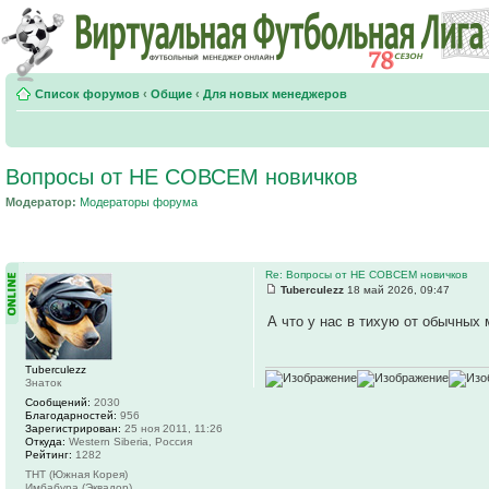
Список форумов
‹
Общие
‹
Для новых менеджеров
Вопросы от НЕ СОВСЕМ новичков
Модератор:
Модераторы форума
Re: Вопросы от НЕ СОВСЕМ новичков
Tuberculezz
18 май 2026, 09:47
А что у нас в тихую от обычных
Tuberculezz
Знаток
Сообщений:
2030
Благодарностей:
956
Зарегистрирован:
25 ноя 2011, 11:26
Откуда:
Western Siberia, Россия
Рейтинг:
1282
ТНТ (Южная Корея)
Имбабура (Эквадор)