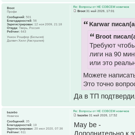
Re: Вопросы от НЕ СОВСЕМ новичков
Broot
Broot
31 май 2026, 17:01
Профи
Сообщений:
501
Благодарностей:
56
Karwar писал(а
Зарегистрирован:
12 ноя 2009, 21:18
Откуда:
Тверь, Россия
Рейтинг:
643
Broot писал(а
Унион Рошфор (Бельгия)
Далвич Хилл (Австралия)
Требуют чтобы
лиги на 90 мин
или это реаль
Можете написат
Это точно вопро
Да в ТП подтверди
Re: Вопросы от НЕ СОВСЕМ новичков
bazebo
bazebo
31 май 2026, 17:52
Новичок
Сообщений:
35
May be -
Благодарностей:
19
Зарегистрирован:
20 июл 2020, 07:36
Дополнительно к э
Рейтинг:
611