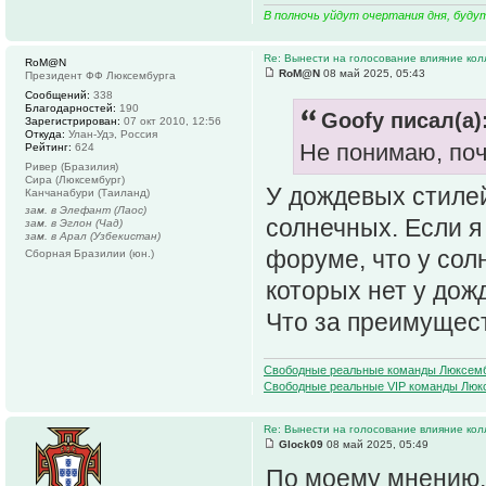
В полночь уйдут очертания дня, буду
Re: Вынести на голосование влияние ко
RoM@N
RoM@N
08 май 2025, 05:43
Президент ФФ Люксембурга
Сообщений:
338
Благодарностей:
190
Goofy писал(а)
Зарегистрирован:
07 окт 2010, 12:56
Откуда:
Улан-Удэ, Россия
Не понимаю, поче
Рейтинг:
624
Ривер (Бразилия)
Сира (Люксембург)
У дождевых стилей
Канчанабури (Таиланд)
зам. в Элефант (Лаос)
солнечных. Если я 
зам. в Эглон (Чад)
зам. в Арал (Узбекистан)
форуме, что у сол
Сборная Бразилии (юн.)
которых нет у дож
Что за преимущест
Свободные реальные команды Люксем
Свободные реальные VIP команды Люк
Re: Вынести на голосование влияние ко
Glock09
08 май 2025, 05:49
По моему мнению, 