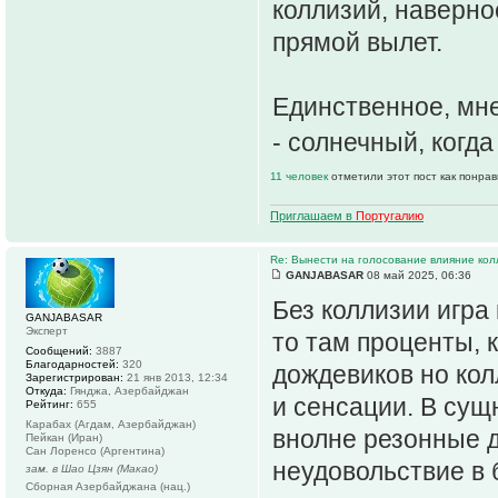
коллизий, наверно
прямой вылет.
Единственное, мне
- солнечный, когда
11 человек
отметили этот пост как понра
Приглашаем в
Португалию
Re: Вынести на голосование влияние ко
GANJABASAR
08 май 2025, 06:36
Без коллизии игра 
GANJABASAR
Эксперт
то там проценты, 
Сообщений:
3887
Благодарностей:
320
дождевиков но ко
Зарегистрирован:
21 янв 2013, 12:34
Откуда:
Гянджа, Азербайджан
и сенсации. В сущ
Рейтинг:
655
Карабах (Агдам, Азербайджан)
внолне резонные д
Пейкан (Иран)
Сан Лоренсо (Аргентина)
неудовольствие в
зам. в Шао Цзян (Макао)
Сборная Азербайджана (нац.)