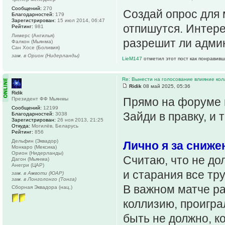
Сообщений:
270
Создай опрос для
Благодарностей:
179
Зарегистрирован:
15 июл 2014, 06:47
отпишутся. Интере
Рейтинг:
981
Лимерс (Ангилья)
разрешит ли адми
Фалкон (Мьянма)
Сан Хосе (Боливия)
зам. в Орион (Нидерланды)
LieM147
отметил этот пост как понравивш
Re: Вынести на голосование влияние ко
Ridik
08 май 2025, 05:36
Ridik
Прямо на форуме м
Президент ФФ Мьянмы
Сообщений:
12199
Зайди в правку, и 
Благодарностей:
3038
Зарегистрирован:
26 ноя 2013, 21:25
Откуда:
Могилёв, Беларусь
Рейтинг:
856
Дельфин (Эквадор)
Лично я за сниже
Монкаро (Мексика)
Орион (Нидерланды)
Считаю, что не дол
Дагон (Мьянма)
Анегри (ЦАР)
и старания все тр
зам. в Амвоти (ЮАР)
зам. в Лонголонго (Тонга)
В важном матче ра
Сборная Эквадора (нац.)
коллизию, проигра
быть не должно, к