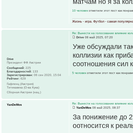
матчам но я за кол
10 человек
отметили этот пост как понра
Жизнь - игра. Футбол - самая популярн
Re: Вынести на голосование влияние ко
Drive
08 май 2025, 07:20
Уже обсуждали так
коллизии как приба
Drive
соотношения сил 
Президент ФФ Австрии
Сообщений:
225
Благодарностей:
133
5 человек
отметили этот пост как понрав
Зарегистрирован:
06 сен 2020, 15:04
Рейтинг:
629
Гафленц (Австрия)
Титикавека (О-ва Кука)
Сборная Австрии (нац.)
Re: Вынести на голосование влияние ко
YanDeMos
YanDeMos
08 май 2025, 08:37
За понижение до 2
оотносится к реал