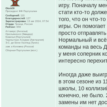
игру. Поначалу мен
Glock09
стати кто-то долже
Президент ФФ Португалии
Сообщений:
110
того, что он что-т
Благодарностей:
127
Зарегистрирован:
13 авг 2024, 07:54
Откуда:
Троицк, Россия
игры. Он помогает
Рейтинг:
659
Аттакерс (Ангилья)
просто отправлять
Орельяненсе (Эквадор)
Ковилья (Португалия)
Нормальный и всё.
Чарльстаун Аззурри (Австралия)
Э.С. де Бени Халлед (Тунис)
команды на весь Д
зам. в Коломна (Россия)
Сборная Португалии (мол.)
у меня соперник к
интересно перехит
Иногда даже выигр
в этом сезоне из 
школы, 10 коллизий
конечно, не было.
замены им нет дос