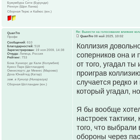
Бужумбура Сити (Бурунди)
Реноун (Шри Ланка)
Сборная Теркс и Кайкос (юн.)
Re: Вынести на голосование влияние ко
QuanTro
QuanTro
08 май 2025, 10:02
Профи
Сообщений:
610
Коллизия довольно
Благодарностей:
518
Зарегистрирован:
19 ноя 2009, 14:38
соперников она и 
Откуда:
Липецк, Россия
Рейтинг:
753
от того, угадал ты
Бока Хуниорс де Кали (Колумбия)
Куинз Парк (Шотландия)
Омниспортc де Мекнес (Марокко)
проиграв коллизию
Доха Юнайтед (Катар)
зам. в Хуниор (Никарагуа)
случается редко и
Сборная Шотландии (юн.)
который угадал, н
Я бы вообще хотел
настроек тактики,
того, что выбрали 
обороны через пас