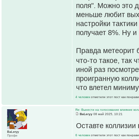
поля". Можно это д
меньше любит вых
настройки тактики 
получает 8%. Ну и 
Правда метеорит б
что-то такое, так 
иной раз посмотре
проигранную колли
что влетел миниму
4 человек
отметили этот пост как понрав
Re: Вынести на голосование влияние ко
ВаLeryy
08 май 2025, 10:21
Оставте коллизии 
ВаLeryy
6 человек
отметили этот пост как понрав
Профи