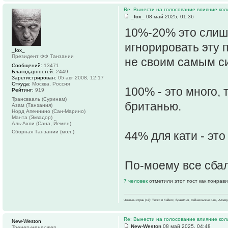
Re: Вынести на голосование влияние ко
_fox_
08 май 2025, 01:36
10%-20% это слиш
игнорировать эту 
_fox_
Президент ФФ Танзании
не своим самым с
Сообщений:
13471
Благодарностей:
2449
Зарегистрирован:
05 авг 2008, 12:17
Откуда:
Москва, Россия
100% - это много,
Рейтинг:
919
Трансвааль (Суринам)
британью.
Азам (Танзания)
Норд Апеннино (Сан-Марино)
Манта (Эквадор)
Аль-Ахли (Сана, Йемен)
Сборная Танзании (мол.)
44% для кати - эт
По-моему все сба
7 человек
отметили этот пост как понрав
Чемпион стран (12): Теркс и Кайкос, Бразилия, Сейшельские о-ва, Алжир
Re: Вынести на голосование влияние ко
New-Weston
New-Weston
08 май 2025, 04:48
Тренер-менеджер