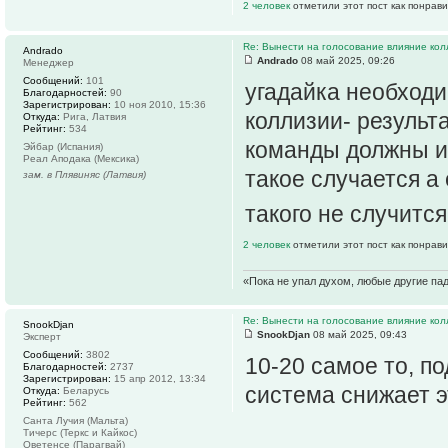
2 человек
отметили этот пост как понрав
Re: Вынести на голосование влияние ко
Andrado
Andrado
08 май 2025, 09:26
Менеджер
Сообщений:
101
угадайка необход
Благодарностей:
90
Зарегистрирован:
10 ноя 2010, 15:36
коллизии- результ
Откуда:
Рига, Латвия
Рейтинг:
534
команды должны им
Эйбар (Испания)
Реал Аподака (Мексика)
такое случается а
зам. в Плявиняс (Латвия)
такого не случится
2 человек
отметили этот пост как понрав
«Пока не упал духом, любые другие па
Re: Вынести на голосование влияние ко
SnookDjan
SnookDjan
08 май 2025, 09:43
Эксперт
Сообщений:
3802
10-20 самое то, п
Благодарностей:
2737
Зарегистрирован:
15 апр 2012, 13:34
система снижает э
Откуда:
Беларусь
Рейтинг:
562
Санта Лучия (Мальта)
Тичерс (Теркс и Кайкос)
Оветенсе (Парагвай)