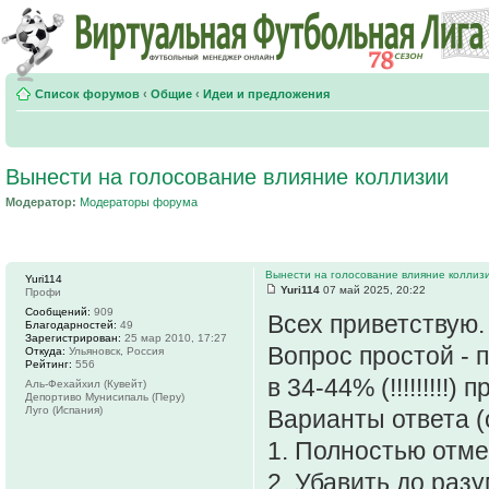
Список форумов
‹
Общие
‹
Идеи и предложения
Вынести на голосование влияние коллизии
Модератор:
Модераторы форума
Вынести на голосование влияние коллиз
Yuri114
Yuri114
07 май 2025, 20:22
Профи
Сообщений:
909
Всех приветствую.
Благодарностей:
49
Зарегистрирован:
25 мар 2010, 17:27
Вопрос простой - 
Откуда:
Ульяновск, Россия
Рейтинг:
556
в 34-44% (!!!!!!!!!
Аль-Фехайхил (Кувейт)
Депортиво Мунисипаль (Перу)
Луго (Испания)
Варианты ответа (
1. Полностью отм
2. Убавить до раз