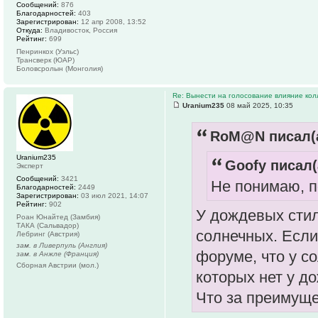
Сообщений:
876
Благодарностей:
403
Зарегистрирован:
12 апр 2008, 13:52
Откуда:
Владивосток, Россия
Рейтинг:
699
Пенринкох (Уэльс)
Трансверк (ЮАР)
Боловсролын (Монголия)
Re: Вынести на голосование влияние ко
Uranium235
08 май 2025, 10:35
RoM@N писал(а
Uranium235
Goofy писал(
Эксперт
Сообщений:
3421
Не понимаю, по
Благодарностей:
2449
Зарегистрирован:
03 июл 2021, 14:07
Рейтинг:
902
У дождевых стил
Роан Юнайтед (Замбия)
ТАКА (Сальвадор)
солнечных. Если 
Лебринг (Австрия)
зам. в Ливерпуль (Англия)
форуме, что у с
зам. в Анжле (Франция)
Сборная Австрии (мол.)
которых нет у д
Что за преимуще