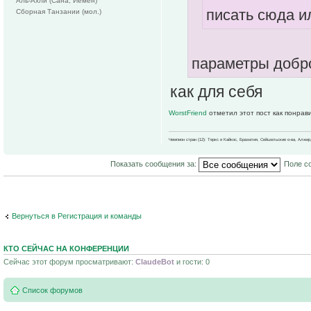
Аль-Ахли (Сана, Йемен)
писать сюда и
Сборная Танзании (мол.)
параметры добр
как для себя
WorstFriend
отметил этот пост как понрав
Чемпион стран (12): Теркс и Кайкос, Бразилия, Сейшельские о-ва, Алжир
Показать сообщения за:
Поле с
Вернуться в Регистрация и команды
КТО СЕЙЧАС НА КОНФЕРЕНЦИИ
Сейчас этот форум просматривают:
ClaudeBot
и гости: 0
Список форумов