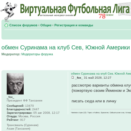
Список форумов
‹
Общие
‹
Регистрация и команды
обмен Суринама на клуб Сев, Южной Америки
Модератор:
Модераторы форума
обмен Суринама на клуб Сев, Южной Аме
_fox_
31 май 2026, 12:27
рассмотрю варианты обмена кл
(пожертвую своим Йеменом и Эк
_fox_
Президент ФФ Танзании
писать сюда или в личку
Сообщений:
13470
Благодарностей:
2447
Зарегистрирован:
05 авг 2008, 12:17
Чемпион стран (12): Теркс и Кайкос, Бразилия, Сейшельские о-ва, Алжир
Откуда:
Москва, Россия
Рейтинг:
917
Трансвааль (Суринам)
Азам (Танзания)