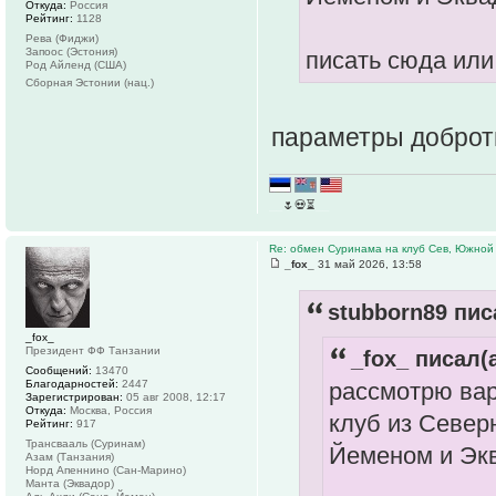
Откуда:
Россия
Рейтинг:
1128
Рева (Фиджи)
Запоос (Эстония)
писать сюда или
Род Айленд (США)
Сборная Эстонии (нац.)
параметры доброт
__
🌷💀⏳
__
Re: обмен Суринама на клуб Сев, Южной
_fox_
31 май 2026, 13:58
stubborn89 пис
_fox_
Президент ФФ Танзании
_fox_ писал(а
Сообщений:
13470
рассмотрю ва
Благодарностей:
2447
Зарегистрирован:
05 авг 2008, 12:17
Откуда:
Москва, Россия
клуб из Север
Рейтинг:
917
Трансвааль (Суринам)
Йеменом и Экв
Азам (Танзания)
Норд Апеннино (Сан-Марино)
Манта (Эквадор)