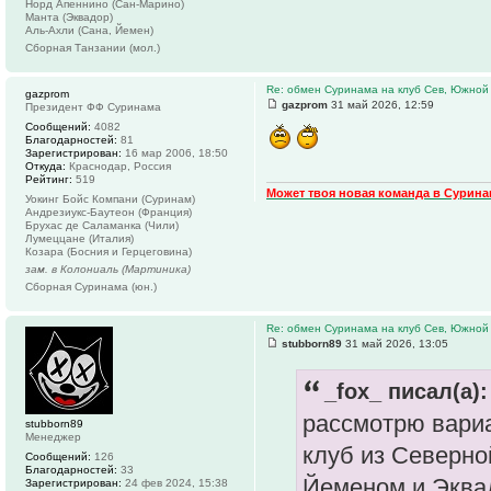
Норд Апеннино (Сан-Марино)
Манта (Эквадор)
Аль-Ахли (Сана, Йемен)
Сборная Танзании (мол.)
Re: обмен Суринама на клуб Сев, Южной
gazprom
gazprom
31 май 2026, 12:59
Президент ФФ Суринама
Сообщений:
4082
Благодарностей:
81
Зарегистрирован:
16 мар 2006, 18:50
Откуда:
Краснодар, Россия
Рейтинг:
519
Может твоя новая команда в Сурин
Уокинг Бойс Компани (Суринам)
Андрезиукс-Баутеон (Франция)
Брухас де Саламанка (Чили)
Лумеццане (Италия)
Козара (Босния и Герцеговина)
зам. в Колониаль (Мартиника)
Сборная Суринама (юн.)
Re: обмен Суринама на клуб Сев, Южной
stubborn89
31 май 2026, 13:05
_fox_ писал(а):
рассмотрю вари
stubborn89
Менеджер
клуб из Северно
Сообщений:
126
Благодарностей:
33
Йеменом и Эквад
Зарегистрирован:
24 фев 2024, 15:38