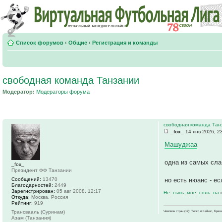
Список форумов
‹
Общие
‹
Регистрация и команды
свободная команда Танзании
Модератор:
Модераторы форума
свободная команда Тан
_fox_
14 янв 2026, 2
Машуджаа
одна из самых сл
_fox_
Президент ФФ Танзании
Сообщений:
13470
но есть нюанс - е
Благодарностей:
2449
Зарегистрирован:
05 авг 2008, 12:17
Не_сыпь_мне_соль_на
Откуда:
Москва, Россия
Рейтинг:
919
Трансвааль (Суринам)
Чемпион стран (12): Теркс и Кайкос, Бра
Азам (Танзания)