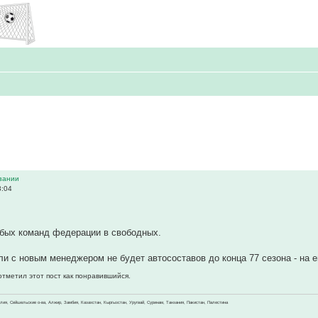
зании
3:04
абых команд федерации в свободных.
сли с новым менеджером не будет автосоставов до конца 77 сезона - на е
отметил этот пост как понравившийся.
зилия, Сейшельские о-ва, Алжир, Замбия, Казахстан, Кыргызстан, Уругвай, Суринам, Танзания, Пакистан, Палестина