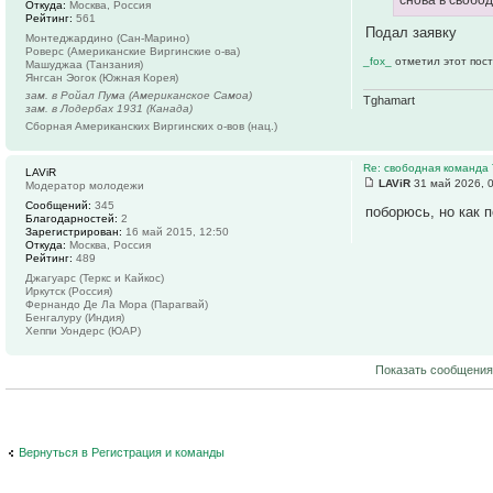
снова в свобо
Откуда:
Москва, Россия
Рейтинг:
561
Подал заявку
Монтеджардино (Сан-Марино)
Роверс (Американские Виргинские о-ва)
_fox_
отметил этот пост
Машуджаа (Танзания)
Янгсан Эогок (Южная Корея)
зам. в Ройал Пума (Американское Самоа)
Tghamart
зам. в Лодербах 1931 (Канада)
Сборная Американских Виргинских о-вов (нац.)
Re: свободная команда
LAViR
LAViR
31 май 2026, 
Модератор молодежи
Сообщений:
345
поборюсь, но как 
Благодарностей:
2
Зарегистрирован:
16 май 2015, 12:50
Откуда:
Москва, Россия
Рейтинг:
489
Джагуарс (Теркс и Кайкос)
Иркутск (Россия)
Фернандо Де Ла Мора (Парагвай)
Бенгалуру (Индия)
Хеппи Уондерс (ЮАР)
Показать сообщения
Вернуться в Регистрация и команды