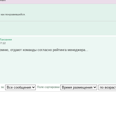
дных
 как понравившийся.
 Танзании
07:12
помню, отдают команды согласно рейтинга менеджера...
 за:
Поле сортировки