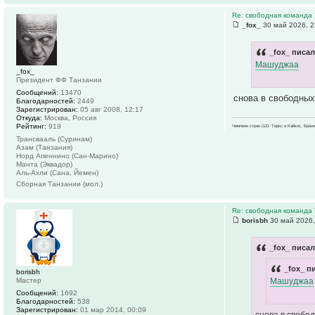
Re: свободная команда
_fox_
30 май 2026, 2
_fox_ писал
Машуджаа
_fox_
Президент ФФ Танзании
Сообщений:
13470
снова в свободны
Благодарностей:
2449
Зарегистрирован:
05 авг 2008, 12:17
Откуда:
Москва, Россия
Рейтинг:
919
Чемпион стран (12): Теркс и Кайкос, Бра
Трансвааль (Суринам)
Азам (Танзания)
Норд Апеннино (Сан-Марино)
Манта (Эквадор)
Аль-Ахли (Сана, Йемен)
Сборная Танзании (мол.)
Re: свободная команда
borisbh
30 май 2026,
_fox_ писал
_fox_ п
borisbh
Мастер
Машуджаа
Сообщений:
1692
Благодарностей:
538
Зарегистрирован:
01 мар 2014, 00:09