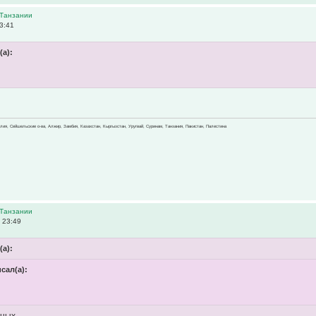
 Танзании
3:41
(а):
х
зилия, Сейшельские о-ва, Алжир, Замбия, Казахстан, Кыргызстан, Уругвай, Суринам, Танзания, Пакистан, Палестина
 Танзании
 23:49
(а):
исал(а):