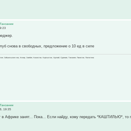
 Танзании
9:23
неджер.
клуб снова в свободных, предложение о 10 ед в силе
зилия, Сейшельские о-ва, Алжир, Замбия, Казахстан, Кыргызстан, Уругвай, Суринам, Танзания, Пакистан, Палестина
 Танзании
6, 19:35
т в Африке занят... Пока... Если найду, кому передать *КАШТИЛЬЮ*, то