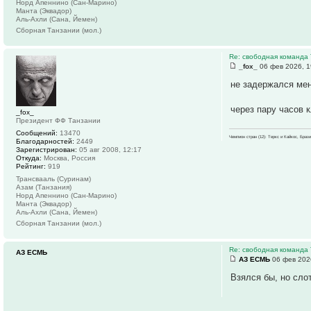
Норд Апеннино (Сан-Марино)
Манта (Эквадор)
Аль-Ахли (Сана, Йемен)
Сборная Танзании (мол.)
Re: свободная команда
_fox_
06 фев 2026, 1
не задержался ме
через пару часов 
_fox_
Президент ФФ Танзании
Сообщений:
13470
Чемпион стран (12): Теркс и Кайкос, Бра
Благодарностей:
2449
Зарегистрирован:
05 авг 2008, 12:17
Откуда:
Москва, Россия
Рейтинг:
919
Трансвааль (Суринам)
Азам (Танзания)
Норд Апеннино (Сан-Марино)
Манта (Эквадор)
Аль-Ахли (Сана, Йемен)
Сборная Танзании (мол.)
Re: свободная команда
АЗ ЕСМЬ
АЗ ЕСМЬ
06 фев 202
Взялся бы, но сло