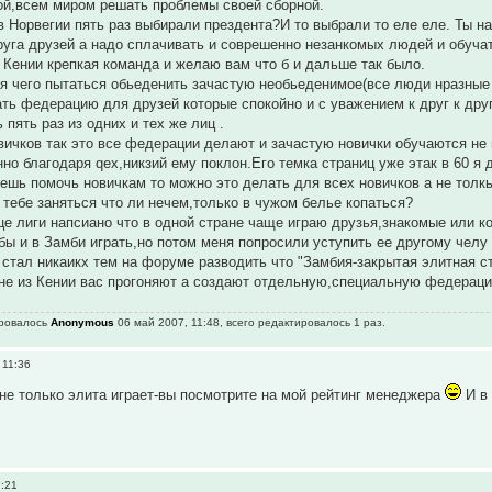
ой,всем миром решать проблемы своей сборной.
в Норвегии пять раз выбирали прездента?И то выбрали то еле еле. Ты 
круга друзей а надо сплачивать и соврешенно незанкомых людей и обучат
в Кении крепкая команда и желаю вам что б и дальше так было.
я чего пытаться обьеденить зачастую необьеденимое(все люди нразные и
ть федерацию для друзей которые спокойно и с уважением к друг к друг
 пять раз из одних и тех же лиц .
вичков так это все федерации делают и зачастую новички обучаются н
о благодаря qex,никзий ему поклон.Его темка страниц уже этак в 60 я 
ешь помочь новичкам то можно это делать для всех новичков а не толкь
 тебе заняться что ли нечем,только в чужом белье копаться?
це лиги напсиано что в одной стране чаще играю друзья,знакомые или к
 бы и в Замби играть,но потом меня попросили уступить ее другому челу 
е стал никаикх тем на форуме разводить что "Замбия-закрытая элитная 
не из Кении вас прогоняют а создают отдельную,специальную федераци
ировалось
Anonymous
06 май 2007, 11:48, всего редактировалось 1 раз.
 11:36
 не только элита играет-вы посмотрите на мой рейтинг менеджера
И в 
7:21