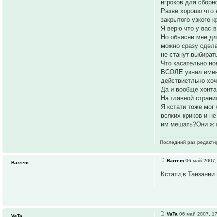
игроков для сборн
Разве хорошо что 
закрытого узкого 
Я верю что у вас 
Но обьясни мне дл
можно сразу сдела
не станут выбирать
Что касательно но
ВСОЛЕ узнал именн
действиетльно хоч
Да и вообще хонта
На главной страни
Я кстати тоже мог
всяких криков и н
им мешать?Они ж 
Последний раз редакт
Barrem
06 май 2007,
Barrem
Кстати,в Танзании
VaTa
06 май 2007, 1
VaTa