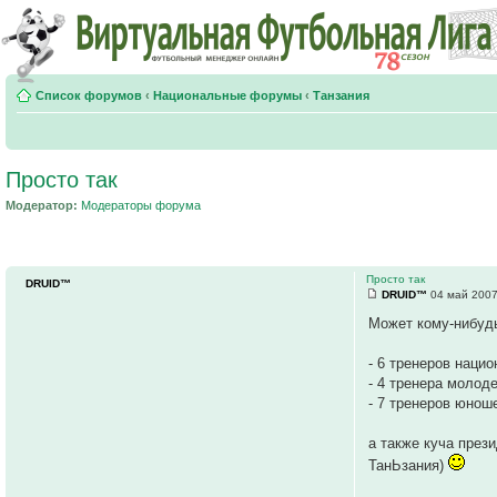
Список форумов
‹
Национальные форумы
‹
Танзания
Просто так
Модератор:
Модераторы форума
Просто так
DRUID™
DRUID™
04 май 2007
Может кому-нибудь
- 6 тренеров наци
- 4 тренера молод
- 7 тренеров юнош
а также куча през
ТанЬзания)