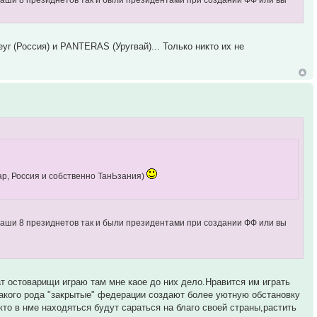
r (Россия) и PANTERAS (Уругвай)... Только никто их не
уар, Россия и собственно ТанЬзания)
е ваши 8 президнетов так и были президентами при создании ФФ или вы
т остоварищи играю там мне каое до них дело.Нравится им играть
такого рода "закрытые" федерации создают более уютную обстановку
то в нме находяться будут сараться на благо своей страны,растить