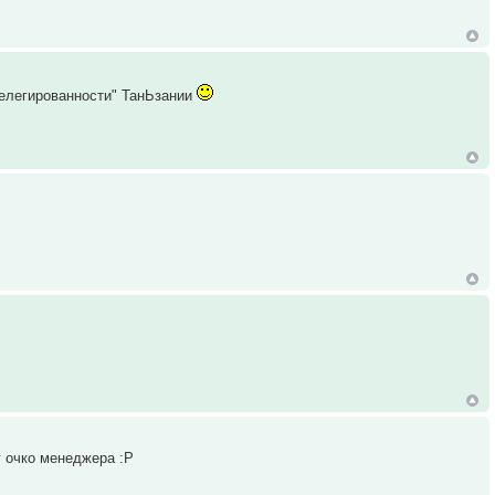
ивелегированности" ТанЬзании
г очко менеджера :Р