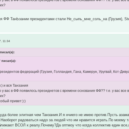
их?
я ФФ ТанЬзании президентами стали Не_сыпь_мне_соль_на (Грузия), Stey
, 11:34
писал(а):
 писал(а):
президентов федераций (Грузия, Голландия, Гана, Камерун, Уругвай, Кот-Див
:) и вся Танзания
ко у вас в ФФ появилось президнетов с времени основания ФФ?? т.е. у вас вс
их?
обый привет:):)
уда более элитная чем Танзания.И я нчиего не имею против.Пусть азама
.Наоборот радоваться надо за людей что им нравится играть.По моему 
ближают ВСОЛ к реалу.Почему?Да оптмоу что когда коллектив един все,к