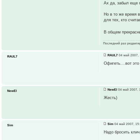
Ах да, забыл еще 
Но в то же время 
для тех, кто счит
В общем прекрасн
Последний раз редакт
RAUL7
04 май 2007, 
RAUL7
Офигеть....вот эт
NewEl
04 май 2007, 
NewEl
Жесть)
Sim
04 май 2007, 15
Sim
Надо бросить клич