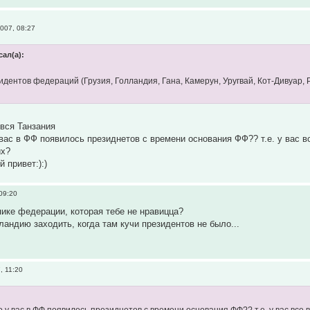
007, 08:27
ал(а):
зидентов федераций (Грузия, Голландия, Гана, Камерун, Уругвай, Кот-Дивуар,
 вся Танзания
 вас в ФФ появилось президнетов с времени основания ФФ?? т.е. у вас 
их?
 привет:):)
09:20
пике федерации, которая тебе не нравицца?
андию заходить, когда там кучи президентов не было...
, 11:20
ко у вас в ФФ появилось президнетов с времени основания ФФ?? т.е. у вас вс