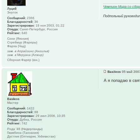
Чемпион Мира со сборн
Луций
Знаток
Подпольный руководи
Сообщений:
2366
Благодарностей:
36
Зарегистрирован:
19 ноя 2003, 01:22
Откуда:
Санкт-Петербург, Россия
Рейтинг:
640
Сони (Япония)
Стреймур (Фареры)
Фарха (Чад)
зам. в Апрайзинг (Ангилья)
зам. в Меруана (Алжир)
Сборная Фарер (юн.)
Basileos
05 май 2007
А я попадаю в свя
Basileos
Мастер
Сообщений:
1422
Благодарностей:
88
Зарегистрирован:
29 июл 2006, 10:35
Откуда:
Дубна, Россия
Рейтинг:
742
Рода '46 (Нидерланды)
Гвамбина (Танзания)
Дустлик (Олтиарик, Узбекистан)