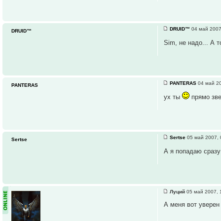
DRUID™
04 май 2007
DRUID™
Sim, не надо... А
PANTERAS
04 май 20
PANTERAS
ух ты
прямо зв
Sertse
05 май 2007, 
Sertse
А я попадаю сразу
Луций
05 май 2007, 
А меня вот уверен