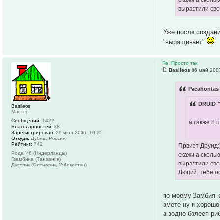
вырастили сво
Уже после создани
"выращивает"
Re: Просто так
Basileos
06 май 2007
Pacahontas 
DRUID™
Basileos
Мастер
Сообщений:
1422
а также 8 
Благодарностей:
88
Зарегистрирован:
29 июл 2006, 10:35
Откуда:
Дубна, Россия
Рейтинг:
742
Првиет Друид:)
Рода '46 (Нидерланды)
скажи а сколь
Гвамбина (Танзания)
вырастили сво
Дустлик (Олтиарик, Узбекистан)
Люций. тебе ос
по моему Замбия к
вмете ну и хорошо
а зодно болееп ри