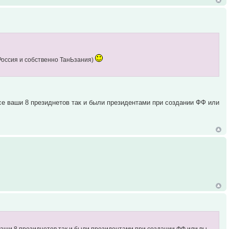
 Россия и собственно ТанЬзания)
все ваши 8 президнетов так и были президентами при создании ФФ или
е ваши 8 президнетов так и были президентами при создании ФФ или вы