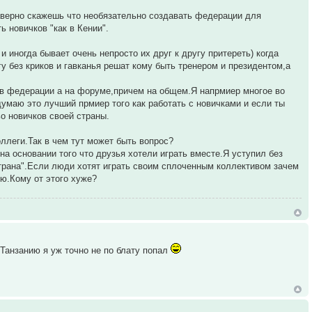
наверно скажешь что необязательно создавать федерации для
ь новичков "как в Кении".
 иногда бывает очень непросто их друг к другу притереть) когда
у без криков и гавканья решат кому быть тренером и президентом,а
е в федерации а на форуме,причем на общем.Я напрмиер многое во
думаю это лучший прмиер того как работать с новичками и если ты
о новичков своей страны.
оллеги.Так в чем тут может быть вопрос?
на основании того что друзья хотели играть вместе.Я уступил без
страна".Если люди хотят играть своим сплоченным коллективом зачем
ю.Кому от этого хуже?
Танзанию я уж точно не по блату попал