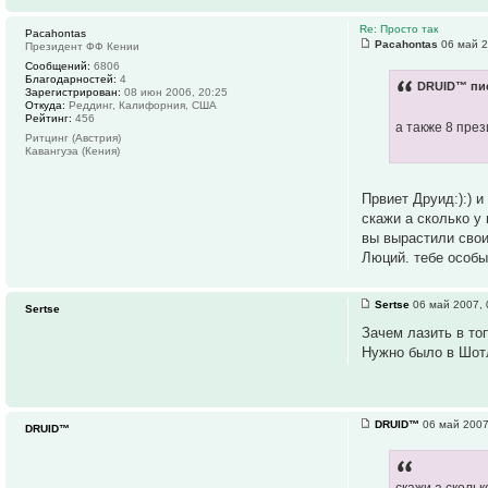
Re: Просто так
Pacahontas
Pacahontas
06 май 2
Президент ФФ Кении
Сообщений:
6806
Благодарностей:
4
DRUID™ пис
Зарегистрирован:
08 июн 2006, 20:25
Откуда:
Реддинг, Калифорния, США
Рейтинг:
456
а также 8 пре
Ритцинг (Австрия)
Кавангуэа (Кения)
Првиет Друид:):) и
скажи а сколько у
вы вырастили сво
Люций. тебе особый
Sertse
06 май 2007, 
Sertse
Зачем лазить в то
Нужно было в Шотл
DRUID™
06 май 2007
DRUID™
скажи а сколь