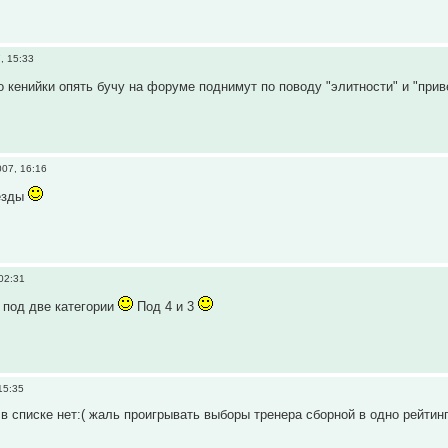
, 15:33
 то кенийки опять бучу на форуме поднимут по поводу "элитности" и "пр
07, 16:16
езды
02:31
 под две категории
Под 4 и 3
15:35
 в списке нет:( жаль проигрывать выборы тренера сборной в одно рейтин