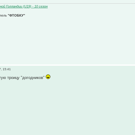
ой Голландии (U19) - 10 сезон
тель
"ФТОБКУ"
, 15:41
тую троицу "догодников"