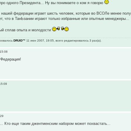
про одного Президента... Ну вы понимаете о ком я говорю
в нашей федерации играет шесть человек, которые во ВСОЛе менее полуг
ает, что в ТанЬзании играют только избранные или опытные менеджеры...
ый сплав опыта и молодости
ировалось
DRUID™
11 июн 2007, 19:05, всего редактировалось 3 раз(а).
15:08
о Федерация!
15:09
:29
... Кто еще таким джентменским набором может похвастать...