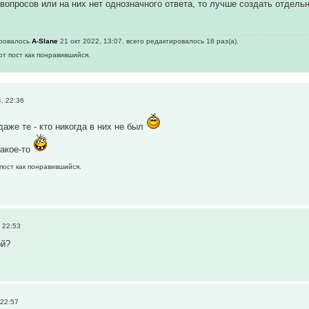
 вопросов или на них нет однозначного ответа, то лучше создать отдел
ировалось
A-Slane
21 окт 2022, 13:07, всего редактировалось 18 раз(а).
от пост как понравившийся.
, 22:36
даже те - кто никогда в них не был
какое-то
пост как понравившийся.
 22:53
ой?
 22:57