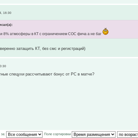
, 16:30
исал(а):
и 8% атмосферы в КТ с ограничением СОС фича а не баг
веренно затащить КТ, без смс и регистраций)
0:30
тные спецухи рассчитывают бонус от РС в матче?
 за:
Поле сортировки