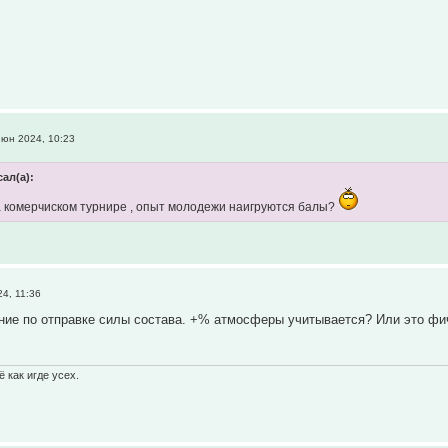
юн 2024, 10:23
сал(а):
 комерчиском турнире , опыт молодежи наигруются балы?
4, 11:36
ение по отправке силы состава. +% атмосферы учитывается? Или это фи
 как игде усех.