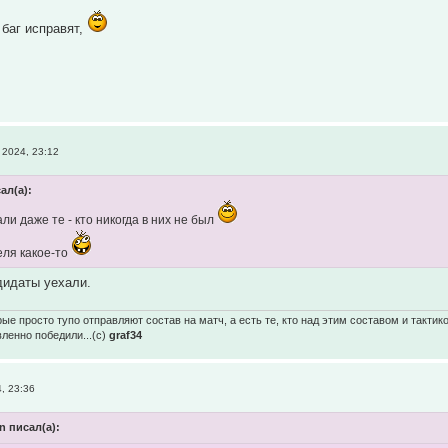
 баг исправят,
2024, 23:12
ал(а):
ли даже те - кто никогда в них не был
еля какое-то
дидаты уехали.
ые просто тупо отправляют состав на матч, а есть те, кто над этим составом и тактик
вленно победили...(с)
graf34
, 23:36
in писал(а):