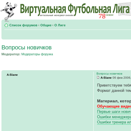
Список форумов
‹
Общие
‹
О Лиге
Вопросы новичков
Модератор:
Модераторы форума
Вопросы новичков
A-Slane
A-Slane
06 фев 2006,
Приветствуем тебя
Формат данной тем
Материал, кото
Обучающие видео
Первые шаги нович
Ошибки менеджера 
Ошибки тренера и