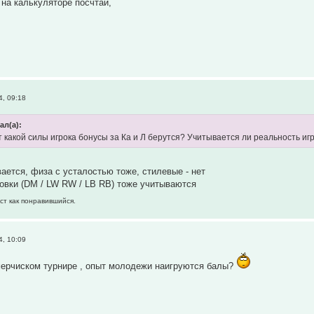
 на калькуляторе посчтай,
, 09:18
ал(а):
т какой силы игрока бонусы за Ка и Л берутся? Учитывается ли реальность иг
ается, физа с усталостью тоже, стилевые - нет
овки (DM / LW RW / LB RB) тоже учитываются
ст как понравившийся.
, 10:09
мерчиском турнире , опыт молодежи наигруются балы?