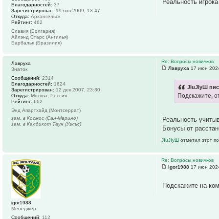
Реальность игрока
Благодарностей:
37
Зарегистрирован:
19 янв 2009, 13:47
Откуда:
Архангельск
Рейтинг:
462
Славия (Болгария)
Айлэнд Старс (Ангилья)
Барбалья (Бразилия)
Re: Вопросы новичков
Лавруха
Лавруха
17 июн 2024
Знаток
Сообщений:
2314
Благодарностей:
1624
JIuJIyШ пис
Зарегистрирован:
12 дек 2007, 23:30
Подскажите, о
Откуда:
Москва, Россия
Рейтинг:
662
Энд Апартхайд (Монтсеррат)
зам. в Космос (Сан-Марино)
Реальность учитыв
зам. в Калдикот Таун (Уэльс)
Бонусы от расстан
JIuJIyШ
отметил этот по
Re: Вопросы новичков
igor1988
17 июн 2024
Подскажите на ко
igor1988
Менеджер
Сообщений:
112