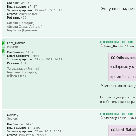
Сообщений:
759
Благодарностей:
37
Это у всех видимо
Зарегистрирован:
19 янв 2009, 13:47
Откуда:
Архангельск
Рейтинг:
462
Славия (Болгария)
Айлэнд Старс (Ангилья)
Барбалья (Бразилия)
Re: Вопросы новичков
Lord_Raistlin
Lord_Raistlin
15 июн 
Мастер
Сообщений:
1869
Благодарностей:
554
Odissey пис
Зарегистрирован:
28 сен 2023, 14:13
Рейтинг:
554
в сборные уеха
Тегевадзаро (Япония)
Белшина (Беларусь)
Гейзер (Чад)
прямо 1-е апр
У меня только кан
Есть менеджеры, котор
в небо, или целенапра
Re: Вопросы новичков
Odissey
Odissey
15 июн 2024
Эксперт
Сообщений:
5677
Благодарностей:
1896
Lord_Raistl
Зарегистрирован:
07 авг 2011, 22:59
Откуда:
Ищу Итаку, Россия