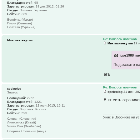
Благодарностей:
65
Зарегистрирован:
18 дек 2012, 01:26
Откуда:
Полтава, Украина
Рейтинг:
389
Бенфика (Макао)
Пикин (Сенегал)
Полтава (Украина)
Re: Вопросы новичков
Миктлантекутли
Миктлантекутли
17 и
igor1988 пи
Подскажите на
ага
Re: Вопросы новичков
speleolog
speleolog
21 июн 202
Знаток
Сообщений:
2256
В кт есть огранич
Благодарностей:
1221
Зарегистрирован:
12 июл 2015, 19:11
Откуда:
Воронеж, Россия
Рейтинг:
595
Унас в Ворониже ни усё
Слован (Словения)
Линмэнчжэ (Китай)
Чикен Инн (Зимбабве)
Сборная Словении (нац.)