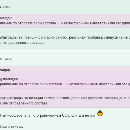
, 11:43
исал(а):
аничение по отправке силы состава. +% атмосферы учитывается? Или это фич
/штрафы за позиции согласно стилю, реальная прибавка спецухи (а не 5%
е отправленного состава.
4, 12:20
сал(а):
og писал(а):
ограничение по отправке силы состава. +% атмосферы учитывается? Или это
нусы/штрафы за позиции согласно стилю, реальная прибавка спецухи (а не 5% 
 силе отправленного состава.
% атмосферы в КТ с ограничением СОС фича а не баг
 как игде усех.