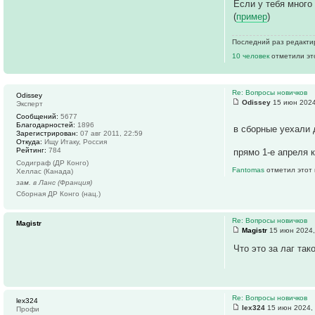
Если у тебя много
(
пример
)
Последний раз редакт
10 человек
отметили эт
Re: Вопросы новичков
Odissey
Odissey
15 июн 2024
Эксперт
Сообщений:
5677
Благодарностей:
1896
в сборные уехали 
Зарегистрирован:
07 авг 2011, 22:59
Откуда:
Ищу Итаку, Россия
Рейтинг:
784
прямо 1-е апреля 
Содиграф (ДР Конго)
Fantomas
отметил этот 
Хеллас (Канада)
зам. в Ланс (Франция)
Сборная ДР Конго (нац.)
Re: Вопросы новичков
Magistr
Magistr
15 июн 2024,
Что это за лаг так
Re: Вопросы новичков
lex324
lex324
15 июн 2024,
Профи