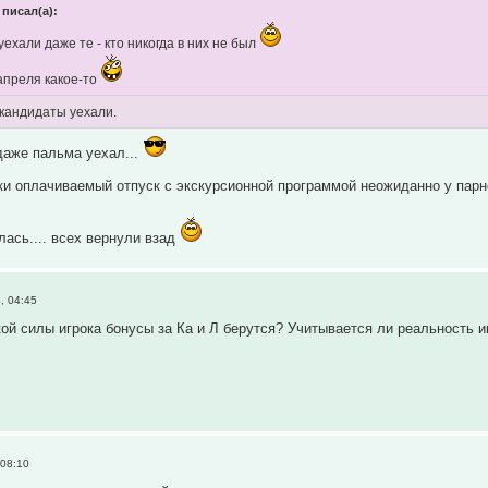
 писал(а):
уехали даже те - кто никогда в них не был
апреля какое-то
 кандидаты уехали.
даже пальма уехал...
ски оплачиваемый отпуск с экскурсионной программой неожиданно у пар
лась.... всех вернули взад
, 04:45
кой силы игрока бонусы за Ка и Л берутся? Учитывается ли реальность 
 08:10