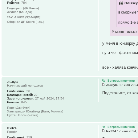
Рейтинг:
784
Odissey
Содиграф (ДР Конго)
в сборные 
Хеллас (Канада)
зам. в Ланс (Франция)
Сборная ДР Конго (нац.)
прямо 1-е 
У меня только
у меня в юниорку 
ну а че - фактиче
все - халява кончи
Re: Вопросы новичков
JIuJIyШ
JIuJIyШ
17 июн 2024
Начинающий менеджер
Сообщений:
58
Подскажите, от ка
Благодарностей:
29
Зарегистрирован:
27 май 2024, 17:54
Рейтинг:
845
Порт (Джибути)
Хантарвади Юнайтед (Баго, Мьянма)
Пуста Полом (Чехия)
Re: Вопросы новичков
lex324
lex324
17 июн 2024,
Профи
Сообщений:
759