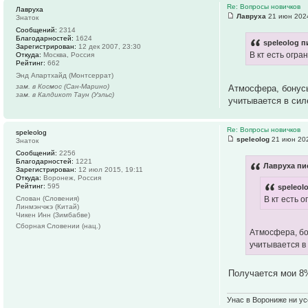
Re: Вопросы новичков
Лавруха
Лавруха
21 июн 2024
Знаток
Сообщений:
2314
Благодарностей:
1624
speleolog п
Зарегистрирован:
12 дек 2007, 23:30
В кт есть огр
Откуда:
Москва, Россия
Рейтинг:
662
Энд Апартхайд (Монтсеррат)
зам. в Космос (Сан-Марино)
Атмосфера, бонусы
зам. в Калдикот Таун (Уэльс)
учитывается в сил
Re: Вопросы новичков
speleolog
speleolog
21 июн 202
Знаток
Сообщений:
2256
Благодарностей:
1221
Лавруха пи
Зарегистрирован:
12 июл 2015, 19:11
Откуда:
Воронеж, Россия
Рейтинг:
595
speleol
В кт есть 
Слован (Словения)
Линмэнчжэ (Китай)
Чикен Инн (Зимбабве)
Сборная Словении (нац.)
Атмосфера, бо
учитывается в
Получается мои 8
Унас в Ворониже ни усё