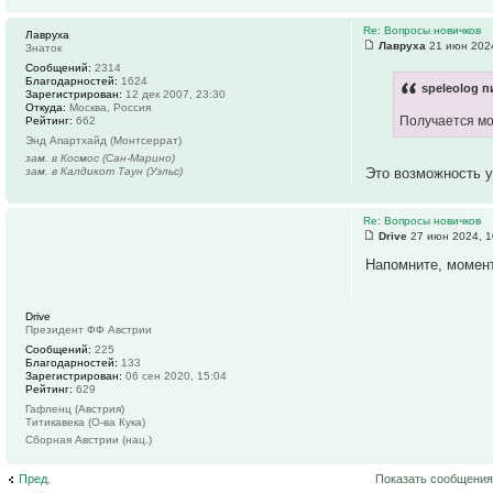
Re: Вопросы новичков
Лавруха
Лавруха
21 июн 2024
Знаток
Сообщений:
2314
Благодарностей:
1624
speleolog п
Зарегистрирован:
12 дек 2007, 23:30
Откуда:
Москва, Россия
Получается мо
Рейтинг:
662
Энд Апартхайд (Монтсеррат)
зам. в Космос (Сан-Марино)
зам. в Калдикот Таун (Уэльс)
Это возможность у
Re: Вопросы новичков
Drive
27 июн 2024, 1
Напомните, момен
Drive
Президент ФФ Австрии
Сообщений:
225
Благодарностей:
133
Зарегистрирован:
06 сен 2020, 15:04
Рейтинг:
629
Гафленц (Австрия)
Титикавека (О-ва Кука)
Сборная Австрии (нац.)
Пред.
Показать сообщения