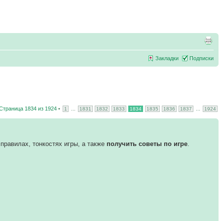
Закладки
Подписки
Страница
1834
из
1924
•
...
...
1
1831
1832
1833
1834
1835
1836
1837
1924
правилах, тонкостях игры, а также
получить советы по игре
.