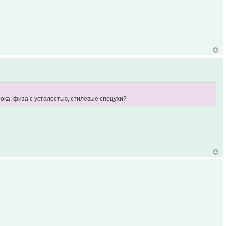
рока, физа с усталостью, стилевые спецухи?