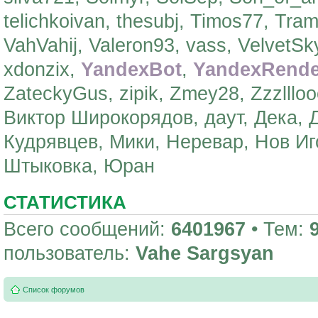
telichkoivan, thesubj, Timos77, Tra
VahVahij, Valeron93, vass, VelvetSky
xdonzix,
YandexBot
,
YandexRende
ZateckyGus, zipik, Zmey28, Zzzlllo
Виктор Широкорядов, даут, Дека,
Кудрявцев, Мики, Неревар, Нов Иг
Штыковка, Юран
СТАТИСТИКА
Всего сообщений:
6401967
• Тем:
пользователь:
Vahe Sargsyan
Список форумов