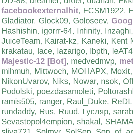
DD-88, dreamer, droer, duahan, Ekkl
facebookexternalhit
, FCSM1922, Fin
Gladiator, Glock09, Goloseev,
Goog
Hashishin, igorrr-64, Infinity, Inzaghi
JuiceTeam, Kairat-kz, Kaneki, Kent M
krakatau, lace, lazarigo, lbpth, leAT
Majestic-12 [Bot]
, medvedmvp,
met
mihmuh, Mittwoch, MOHAPX, Moxit, n
NikonUvarov, Niks, Nowar, nsok, Of
Podolski, poezdasamoleti, Poltoras
ramis505, ranger, Raul_Duke, ReDL
rundaddy, Rus, Ruud, Гусляр, sara
Sevastopol4empion, shakal, SHAMAN, 
sliva721, Solmyr, SolSep, Son_of_ana