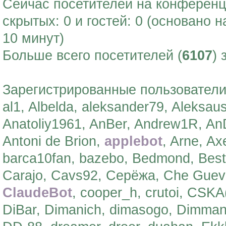
Сейчас посетителей на конферен
скрытых: 0 и гостей: 0 (основано 
10 минут)
Больше всего посетителей (
6107
) 
Зарегистрированные пользователи:
al1, Albelda, aleksander79, Aleksau
Anatoliy1961, AnBer, Andrew1R, AnD
Antoni de Brion,
applebot
, Arne, A
barca10fan, bazebo, Bedmond, Bes
Carajo, Cavs92, Серёжа, Che Gueva
ClaudeBot
, cooper_h, crutoi, CSK
DiBar, Dimanich, dimasogo, Dimma